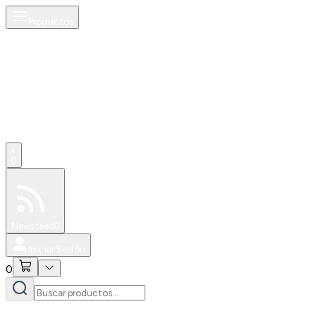
Productos
0
Especiales
Newsfeed
0
Iniciar Sesión
0