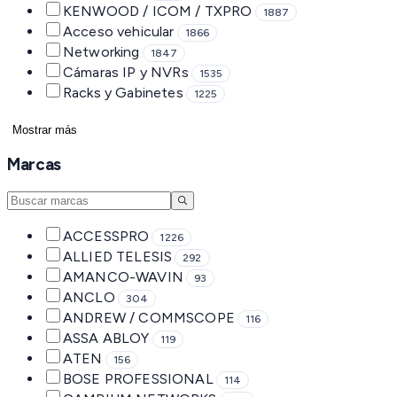
KENWOOD / ICOM / TXPRO
1887
Acceso vehicular
1866
Networking
1847
Cámaras IP y NVRs
1535
Racks y Gabinetes
1225
Mostrar más
Marcas
ACCESSPRO
1226
ALLIED TELESIS
292
AMANCO-WAVIN
93
ANCLO
304
ANDREW / COMMSCOPE
116
ASSA ABLOY
119
ATEN
156
BOSE PROFESSIONAL
114