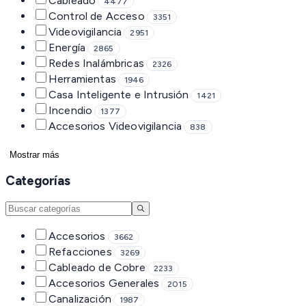
Cableado
4477
Control de Acceso
3351
Videovigilancia
2951
Energía
2865
Redes Inalámbricas
2326
Herramientas
1946
Casa Inteligente e Intrusión
1421
Incendio
1377
Accesorios Videovigilancia
838
Mostrar más
Categorías
Accesorios
3662
Refacciones
3269
Cableado de Cobre
2233
Accesorios Generales
2015
Canalización
1987