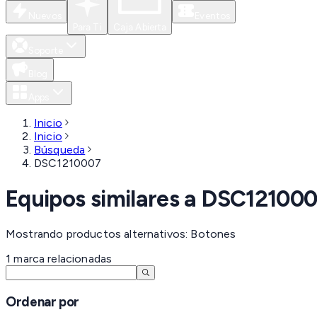
Nuevos
Eventos
Para Ti
Caja Abierta
Soporte
Blog
Apps
Inicio
Inicio
Búsqueda
DSC1210007
Equipos similares a
DSC121000
Mostrando productos alternativos: Botones
1
marca
relacionadas
Ordenar por