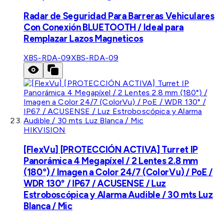
Radar de Seguridad Para Barreras Vehiculares
Con Conexión BLUETOOTH / Ideal para
Remplazar Lazos Magneticos
XBS-RDA-09
XBS-RDA-09
HIKVISION
[FlexVu] [PROTECCIÓN ACTIVA] Turret IP
Panorámica 4 Megapíxel / 2 Lentes 2.8 mm
(180°) / Imagen a Color 24/7 (ColorVu) / PoE /
WDR 130° / IP67 / ACUSENSE / Luz
Estroboscópica y Alarma Audible / 30 mts Luz
Blanca / Mic