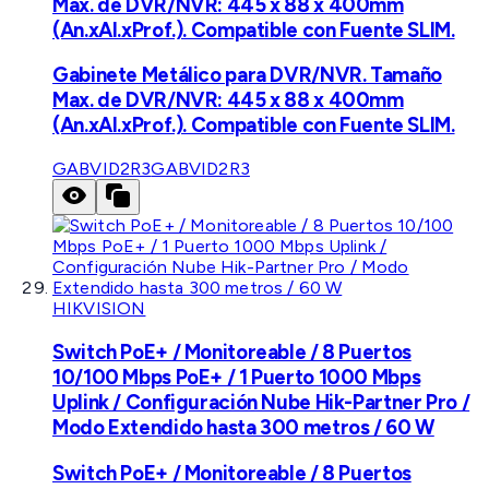
Max. de DVR/NVR: 445 x 88 x 400mm
(An.xAl.xProf.). Compatible con Fuente SLIM.
Gabinete Metálico para DVR/NVR. Tamaño
Max. de DVR/NVR: 445 x 88 x 400mm
(An.xAl.xProf.). Compatible con Fuente SLIM.
GABVID2R3
GABVID2R3
HIKVISION
Switch PoE+ / Monitoreable / 8 Puertos
10/100 Mbps PoE+ / 1 Puerto 1000 Mbps
Uplink / Configuración Nube Hik-Partner Pro /
Modo Extendido hasta 300 metros / 60 W
Switch PoE+ / Monitoreable / 8 Puertos