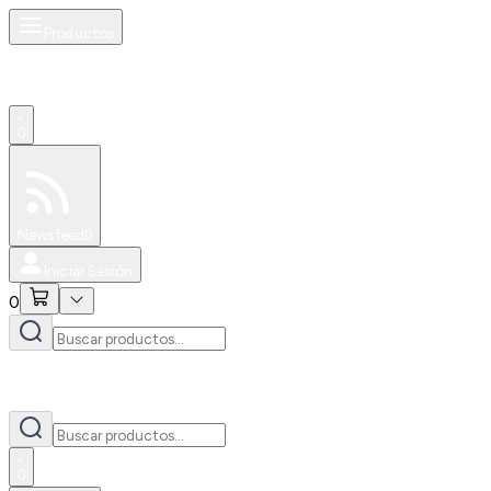
Productos
0
Especiales
Newsfeed
0
Iniciar Sesión
0
0