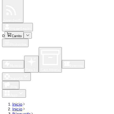
Especiales
Newsfeed
0
Iniciar Sesión
0
Carrito
Productos
Nuevos
Eventos
Para Ti
Caja Abierta
Soporte
Blog
Apps
Inicio
Inicio
Búsqueda