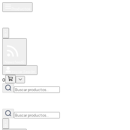
Productos
0
Especiales
Newsfeed
0
Iniciar Sesión
0
0