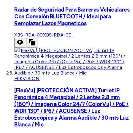
Radar de Seguridad Para Barreras Vehiculares
Con Conexión BLUETOOTH / Ideal para
Remplazar Lazos Magneticos
XBS-RDA-09
XBS-RDA-09
HIKVISION
[FlexVu] [PROTECCIÓN ACTIVA] Turret IP
Panorámica 4 Megapíxel / 2 Lentes 2.8 mm
(180°) / Imagen a Color 24/7 (ColorVu) / PoE /
WDR 130° / IP67 / ACUSENSE / Luz
Estroboscópica y Alarma Audible / 30 mts Luz
Blanca / Mic