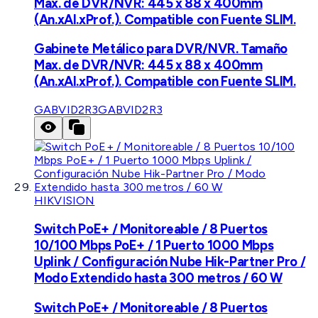
Max. de DVR/NVR: 445 x 88 x 400mm
(An.xAl.xProf.). Compatible con Fuente SLIM.
Gabinete Metálico para DVR/NVR. Tamaño
Max. de DVR/NVR: 445 x 88 x 400mm
(An.xAl.xProf.). Compatible con Fuente SLIM.
GABVID2R3
GABVID2R3
HIKVISION
Switch PoE+ / Monitoreable / 8 Puertos
10/100 Mbps PoE+ / 1 Puerto 1000 Mbps
Uplink / Configuración Nube Hik-Partner Pro /
Modo Extendido hasta 300 metros / 60 W
Switch PoE+ / Monitoreable / 8 Puertos