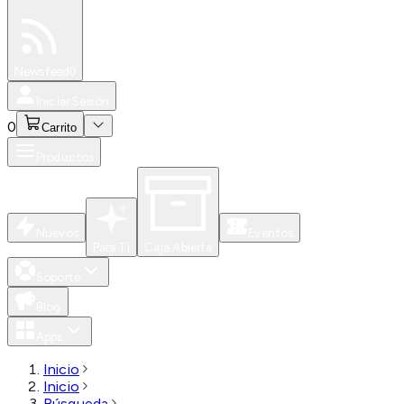
Especiales
Newsfeed
0
Iniciar Sesión
0
Carrito
Productos
Nuevos
Eventos
Para Ti
Caja Abierta
Soporte
Blog
Apps
Inicio
Inicio
Búsqueda