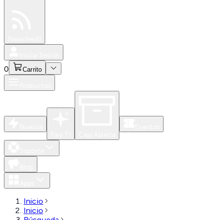
Especiales
Newsfeed
0
Iniciar Sesión
0
Carrito
Productos
Nuevos
Eventos
Para Ti
Caja Abierta
Soporte
Blog
Apps
Inicio
Inicio
Búsqueda