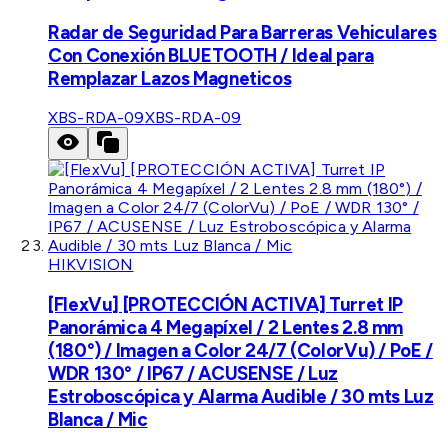
Radar de Seguridad Para Barreras Vehiculares
Con Conexión BLUETOOTH / Ideal para
Remplazar Lazos Magneticos
XBS-RDA-09
XBS-RDA-09
HIKVISION
[FlexVu] [PROTECCIÓN ACTIVA] Turret IP
Panorámica 4 Megapíxel / 2 Lentes 2.8 mm
(180°) / Imagen a Color 24/7 (ColorVu) / PoE /
WDR 130° / IP67 / ACUSENSE / Luz
Estroboscópica y Alarma Audible / 30 mts Luz
Blanca / Mic