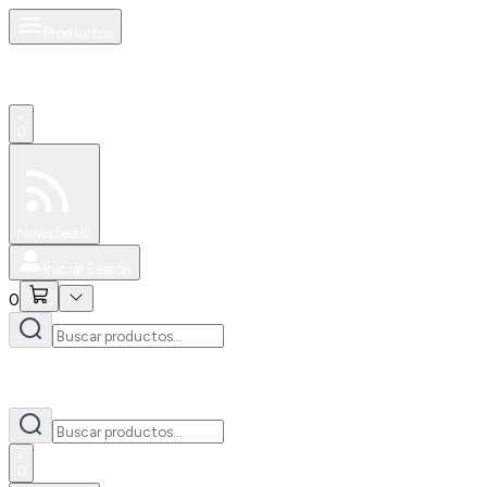
Productos
0
Especiales
Newsfeed
0
Iniciar Sesión
0
0