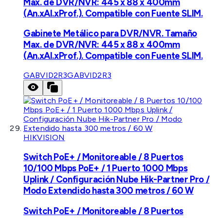
Max. de DVR/NVR: 445 x 88 x 400mm
(An.xAl.xProf.). Compatible con Fuente SLIM.
Gabinete Metálico para DVR/NVR. Tamaño
Max. de DVR/NVR: 445 x 88 x 400mm
(An.xAl.xProf.). Compatible con Fuente SLIM.
GABVID2R3
GABVID2R3
HIKVISION
Switch PoE+ / Monitoreable / 8 Puertos
10/100 Mbps PoE+ / 1 Puerto 1000 Mbps
Uplink / Configuración Nube Hik-Partner Pro /
Modo Extendido hasta 300 metros / 60 W
Switch PoE+ / Monitoreable / 8 Puertos