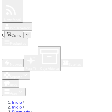
Especiales
Newsfeed
0
Iniciar Sesión
0
Carrito
Productos
Nuevos
Eventos
Para Ti
Caja Abierta
Soporte
Blog
Apps
Inicio
Inicio
Búsqueda