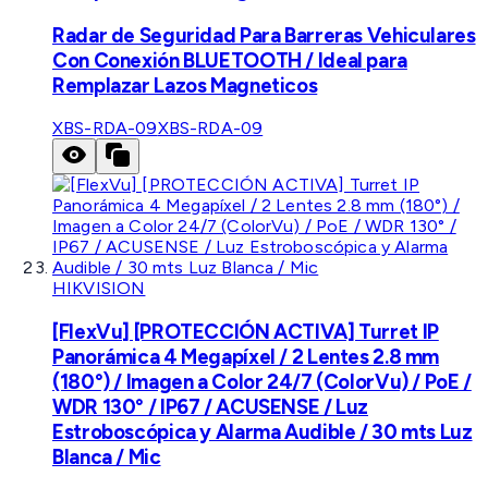
Radar de Seguridad Para Barreras Vehiculares
Con Conexión BLUETOOTH / Ideal para
Remplazar Lazos Magneticos
XBS-RDA-09
XBS-RDA-09
HIKVISION
[FlexVu] [PROTECCIÓN ACTIVA] Turret IP
Panorámica 4 Megapíxel / 2 Lentes 2.8 mm
(180°) / Imagen a Color 24/7 (ColorVu) / PoE /
WDR 130° / IP67 / ACUSENSE / Luz
Estroboscópica y Alarma Audible / 30 mts Luz
Blanca / Mic