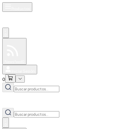
Productos
0
Especiales
Newsfeed
0
Iniciar Sesión
0
0