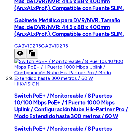
Max. de DVR/NVR: 445 x 88 x 400mm
(An.xAl.xProf.). Compatible con Fuente SLIM.
Gabinete Metálico para DVR/NVR. Tamaño
Max. de DVR/NVR: 445 x 88 x 400mm
(An.xAl.xProf.). Compatible con Fuente SLIM.
GABVID2R3
GABVID2R3
HIKVISION
Switch PoE+ / Monitoreable / 8 Puertos
10/100 Mbps PoE+ / 1 Puerto 1000 Mbps
Uplink / Configuración Nube Hik-Partner Pro /
Modo Extendido hasta 300 metros / 60 W
Switch PoE+ / Monitoreable / 8 Puertos