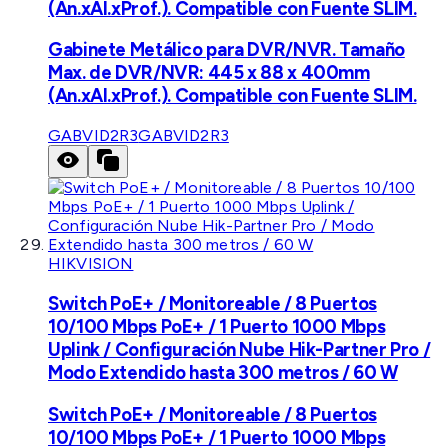
(An.xAl.xProf.). Compatible con Fuente SLIM.
Gabinete Metálico para DVR/NVR. Tamaño
Max. de DVR/NVR: 445 x 88 x 400mm
(An.xAl.xProf.). Compatible con Fuente SLIM.
GABVID2R3
GABVID2R3
HIKVISION
Switch PoE+ / Monitoreable / 8 Puertos
10/100 Mbps PoE+ / 1 Puerto 1000 Mbps
Uplink / Configuración Nube Hik-Partner Pro /
Modo Extendido hasta 300 metros / 60 W
Switch PoE+ / Monitoreable / 8 Puertos
10/100 Mbps PoE+ / 1 Puerto 1000 Mbps