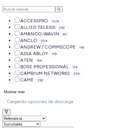
ACCESSPRO
1226
ALLIED TELESIS
292
AMANCO-WAVIN
93
ANCLO
304
ANDREW / COMMSCOPE
116
ASSA ABLOY
119
ATEN
156
BOSE PROFESSIONAL
114
CAMBIUM NETWORKS
259
CAME
292
Mostrar más
Cargando opciones de descarga...