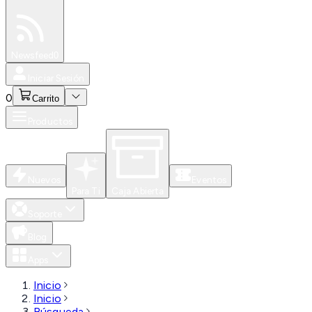
Especiales
Newsfeed
0
Iniciar Sesión
0
Carrito
Productos
Nuevos
Eventos
Para Ti
Caja Abierta
Soporte
Blog
Apps
Inicio
Inicio
Búsqueda