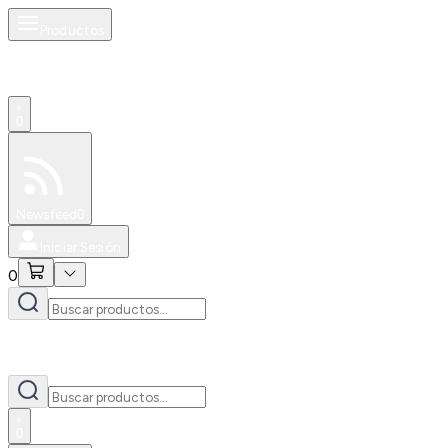
Productos
0
Especiales
Newsfeed
0
Iniciar Sesión
0
0