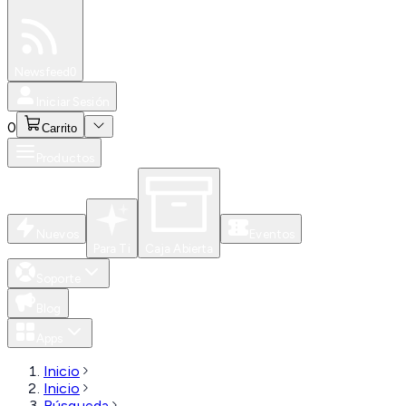
Especiales
Newsfeed
0
Iniciar Sesión
0
Carrito
Productos
Nuevos
Eventos
Para Ti
Caja Abierta
Soporte
Blog
Apps
Inicio
Inicio
Búsqueda