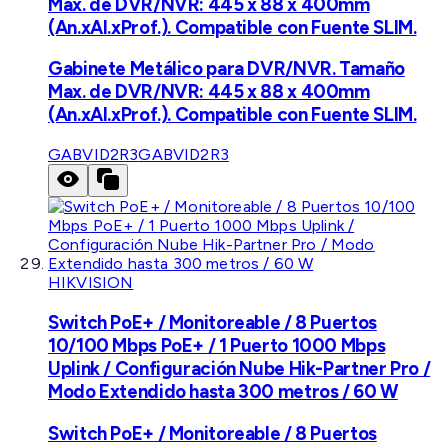
Max. de DVR/NVR: 445 x 88 x 400mm
(An.xAl.xProf.). Compatible con Fuente SLIM.
Gabinete Metálico para DVR/NVR. Tamaño
Max. de DVR/NVR: 445 x 88 x 400mm
(An.xAl.xProf.). Compatible con Fuente SLIM.
GABVID2R3
GABVID2R3
HIKVISION
Switch PoE+ / Monitoreable / 8 Puertos
10/100 Mbps PoE+ / 1 Puerto 1000 Mbps
Uplink / Configuración Nube Hik-Partner Pro /
Modo Extendido hasta 300 metros / 60 W
Switch PoE+ / Monitoreable / 8 Puertos