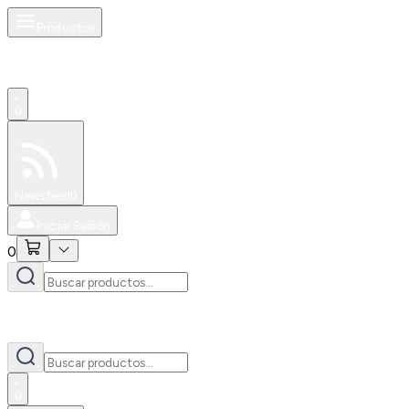
Productos
0
Especiales
Newsfeed
0
Iniciar Sesión
0
0