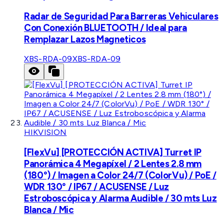
Radar de Seguridad Para Barreras Vehiculares
Con Conexión BLUETOOTH / Ideal para
Remplazar Lazos Magneticos
XBS-RDA-09
XBS-RDA-09
HIKVISION
[FlexVu] [PROTECCIÓN ACTIVA] Turret IP
Panorámica 4 Megapíxel / 2 Lentes 2.8 mm
(180°) / Imagen a Color 24/7 (ColorVu) / PoE /
WDR 130° / IP67 / ACUSENSE / Luz
Estroboscópica y Alarma Audible / 30 mts Luz
Blanca / Mic