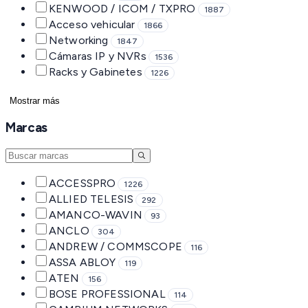
KENWOOD / ICOM / TXPRO
1887
Acceso vehicular
1866
Networking
1847
Cámaras IP y NVRs
1536
Racks y Gabinetes
1226
Mostrar más
Marcas
ACCESSPRO
1226
ALLIED TELESIS
292
AMANCO-WAVIN
93
ANCLO
304
ANDREW / COMMSCOPE
116
ASSA ABLOY
119
ATEN
156
BOSE PROFESSIONAL
114