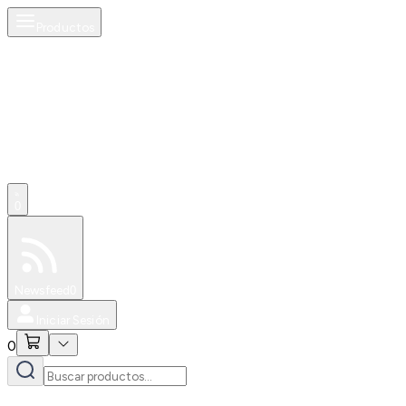
Productos
0
Especiales
Newsfeed
0
Iniciar Sesión
0