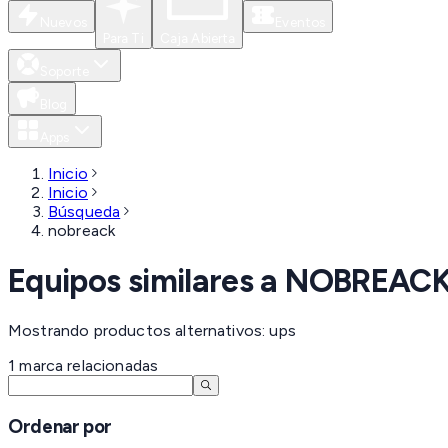
Nuevos
Eventos
Para Ti
Caja Abierta
Soporte
Blog
Apps
Inicio
Inicio
Búsqueda
nobreack
Equipos similares a
NOBREAC
Mostrando productos alternativos: ups
1
marca
relacionadas
Ordenar por