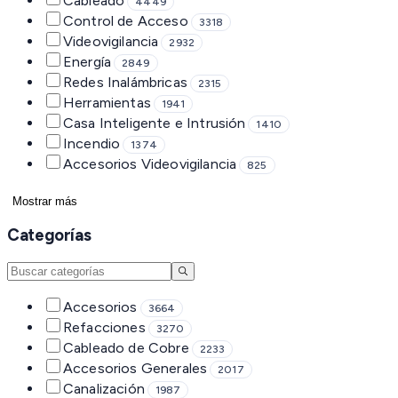
Cableado
4449
Control de Acceso
3318
Videovigilancia
2932
Energía
2849
Redes Inalámbricas
2315
Herramientas
1941
Casa Inteligente e Intrusión
1410
Incendio
1374
Accesorios Videovigilancia
825
Mostrar más
Categorías
Accesorios
3664
Refacciones
3270
Cableado de Cobre
2233
Accesorios Generales
2017
Canalización
1987