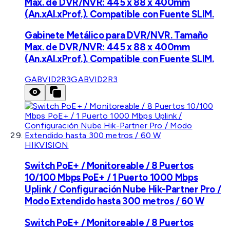
Max. de DVR/NVR: 445 x 88 x 400mm
(An.xAl.xProf.). Compatible con Fuente SLIM.
Gabinete Metálico para DVR/NVR. Tamaño
Max. de DVR/NVR: 445 x 88 x 400mm
(An.xAl.xProf.). Compatible con Fuente SLIM.
GABVID2R3
GABVID2R3
HIKVISION
Switch PoE+ / Monitoreable / 8 Puertos
10/100 Mbps PoE+ / 1 Puerto 1000 Mbps
Uplink / Configuración Nube Hik-Partner Pro /
Modo Extendido hasta 300 metros / 60 W
Switch PoE+ / Monitoreable / 8 Puertos