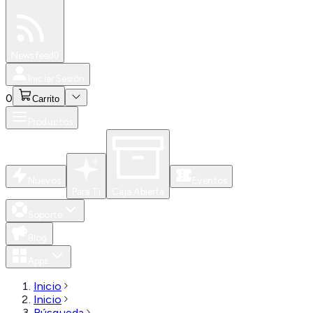
Especiales
Newsfeed
0
Iniciar Sesión
0
Carrito
Productos
Nuevos
Eventos
Para Ti
Caja Abierta
Soporte
Blog
Apps
Inicio
Inicio
Búsqueda