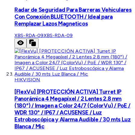
Radar de Seguridad Para Barreras Vehiculares
Con Conexión BLUETOOTH / Ideal para
Remplazar Lazos Magneticos
XBS-RDA-09
XBS-RDA-09
HIKVISION
[FlexVu] [PROTECCIÓN ACTIVA] Turret IP
Panorámica 4 Megapíxel / 2 Lentes 2.8 mm
(180°) / Imagen a Color 24/7 (ColorVu) / PoE /
WDR 130° / IP67 / ACUSENSE / Luz
Estroboscópica y Alarma Audible / 30 mts Luz
Blanca / Mic