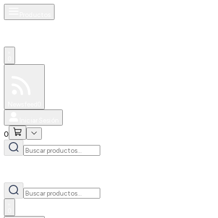
Productos
0
Especiales
Newsfeed
0
Iniciar Sesión
0
0