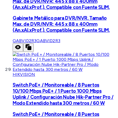
Max. de DVR/NVR: 445 x 88 x 400mm
(An.xAl.xProf.). Compatible con Fuente SLIM.
Gabinete Metálico para DVR/NVR. Tamaño
Max. de DVR/NVR: 445 x 88 x 400mm
(An.xAl.xProf.). Compatible con Fuente SLIM.
GABVID2R3
GABVID2R3
HIKVISION
Switch PoE+ / Monitoreable / 8 Puertos
10/100 Mbps PoE+ / 1 Puerto 1000 Mbps
Uplink / Configuración Nube Hik-Partner Pro /
Modo Extendido hasta 300 metros / 60 W
Switch PoE+ / Monitoreable / 8 Puertos