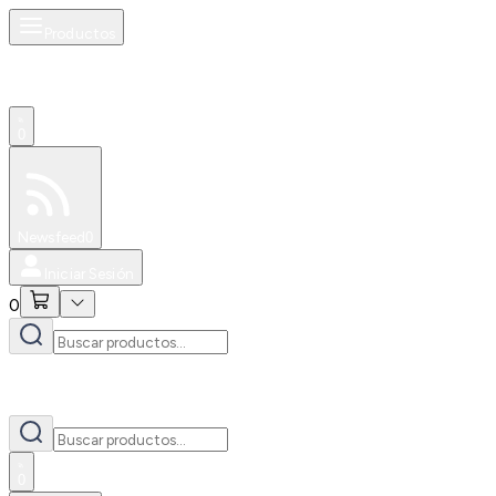
Productos
0
Especiales
Newsfeed
0
Iniciar Sesión
0
0