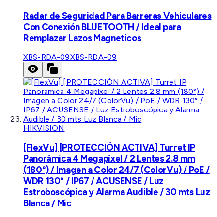
Radar de Seguridad Para Barreras Vehiculares
Con Conexión BLUETOOTH / Ideal para
Remplazar Lazos Magneticos
XBS-RDA-09
XBS-RDA-09
HIKVISION
[FlexVu] [PROTECCIÓN ACTIVA] Turret IP
Panorámica 4 Megapíxel / 2 Lentes 2.8 mm
(180°) / Imagen a Color 24/7 (ColorVu) / PoE /
WDR 130° / IP67 / ACUSENSE / Luz
Estroboscópica y Alarma Audible / 30 mts Luz
Blanca / Mic