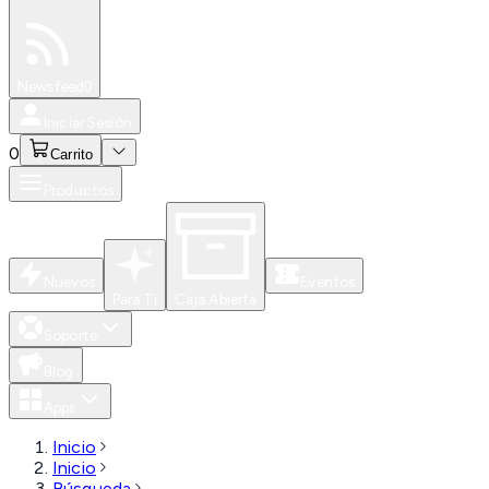
Especiales
Newsfeed
0
Iniciar Sesión
0
Carrito
Productos
Nuevos
Eventos
Para Ti
Caja Abierta
Soporte
Blog
Apps
Inicio
Inicio
Búsqueda