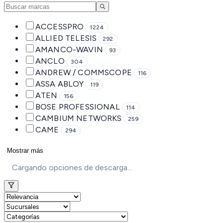
ACCESSPRO
1224
ALLIED TELESIS
292
AMANCO-WAVIN
93
ANCLO
304
ANDREW / COMMSCOPE
116
ASSA ABLOY
119
ATEN
156
BOSE PROFESSIONAL
114
CAMBIUM NETWORKS
259
CAME
294
Mostrar más
Cargando opciones de descarga...