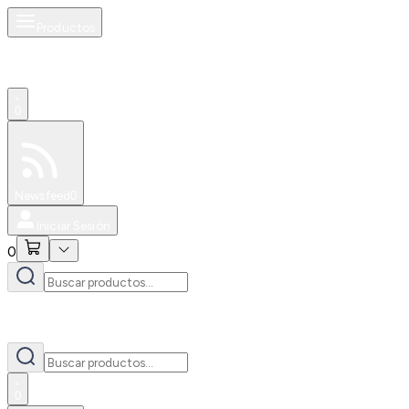
Productos
0
Especiales
Newsfeed
0
Iniciar Sesión
0
0