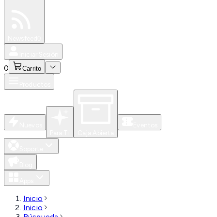
Especiales
Newsfeed
0
Iniciar Sesión
0
Carrito
Productos
Nuevos
Eventos
Para Ti
Caja Abierta
Soporte
Blog
Apps
Inicio
Inicio
Búsqueda