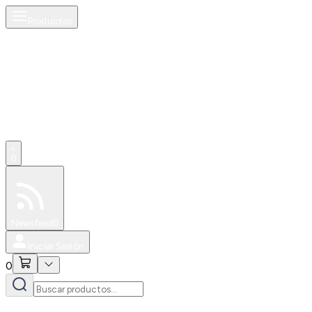
Productos
0
Especiales
Newsfeed
0
Iniciar Sesión
0