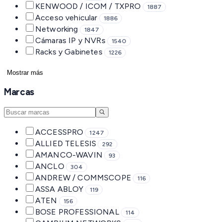
KENWOOD / ICOM / TXPRO
1887
Acceso vehicular
1886
Networking
1847
Cámaras IP y NVRs
1540
Racks y Gabinetes
1226
Mostrar más
Marcas
ACCESSPRO
1247
ALLIED TELESIS
292
AMANCO-WAVIN
93
ANCLO
304
ANDREW / COMMSCOPE
116
ASSA ABLOY
119
ATEN
156
BOSE PROFESSIONAL
114