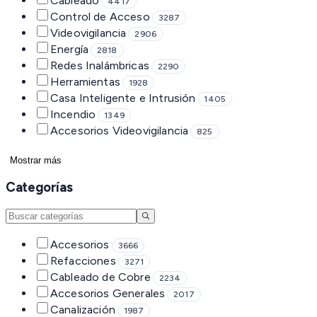
Cableado
4417
Control de Acceso
3287
Videovigilancia
2906
Energía
2818
Redes Inalámbricas
2290
Herramientas
1928
Casa Inteligente e Intrusión
1405
Incendio
1349
Accesorios Videovigilancia
825
Mostrar más
Categorías
Accesorios
3666
Refacciones
3271
Cableado de Cobre
2234
Accesorios Generales
2017
Canalización
1987