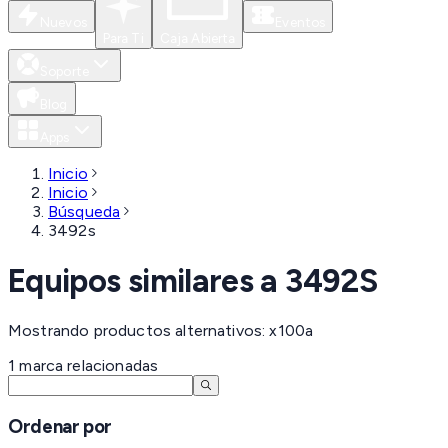
Nuevos
Eventos
Para Ti
Caja Abierta
Soporte
Blog
Apps
Inicio
Inicio
Búsqueda
3492s
Equipos similares a
3492S
Mostrando productos alternativos: x100a
1
marca
relacionadas
Ordenar por