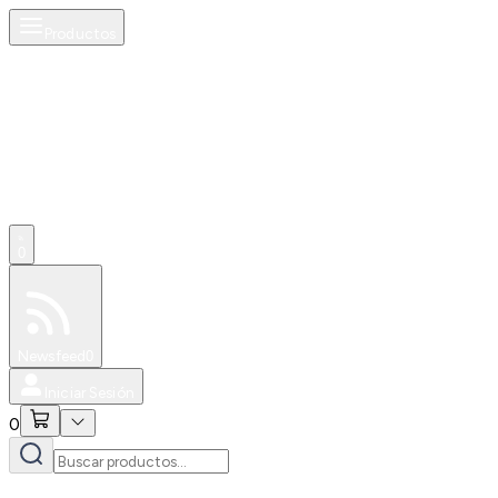
Productos
0
Especiales
Newsfeed
0
Iniciar Sesión
0