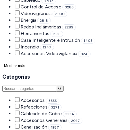
Cableado
4417
Control de Acceso
3286
Videovigilancia
2900
Energía
2818
Redes Inalámbricas
2289
Herramientas
1928
Casa Inteligente e Intrusión
1405
Incendio
1347
Accesorios Videovigilancia
824
Mostrar más
Categorías
Accesorios
3666
Refacciones
3271
Cableado de Cobre
2234
Accesorios Generales
2017
Canalización
1987