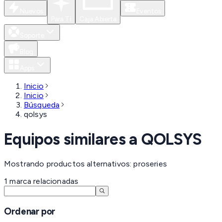
Nuevos
Eventos
Para Ti
Caja Abierta
Soporte
Blog
Apps
Inicio
Inicio
Búsqueda
qolsys
Equipos similares a
QOLSYS
Mostrando productos alternativos: proseries
1
marca
relacionadas
Ordenar por