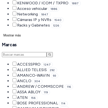
KENWOOD / ICOM / TXPRO
1887
Acceso vehicular
1886
Networking
1847
Cámaras IP y NVRs
1540
Racks y Gabinetes
1226
Mostrar más
Marcas
ACCESSPRO
1247
ALLIED TELESIS
292
AMANCO-WAVIN
93
ANCLO
304
ANDREW / COMMSCOPE
116
ASSA ABLOY
119
ATEN
156
BOSE PROFESSIONAL
114