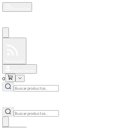
Productos
0
Especiales
Newsfeed
0
Iniciar Sesión
0
0