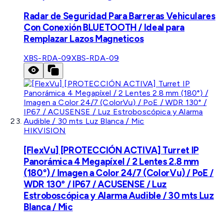
Radar de Seguridad Para Barreras Vehiculares
Con Conexión BLUETOOTH / Ideal para
Remplazar Lazos Magneticos
XBS-RDA-09
XBS-RDA-09
HIKVISION
[FlexVu] [PROTECCIÓN ACTIVA] Turret IP
Panorámica 4 Megapíxel / 2 Lentes 2.8 mm
(180°) / Imagen a Color 24/7 (ColorVu) / PoE /
WDR 130° / IP67 / ACUSENSE / Luz
Estroboscópica y Alarma Audible / 30 mts Luz
Blanca / Mic