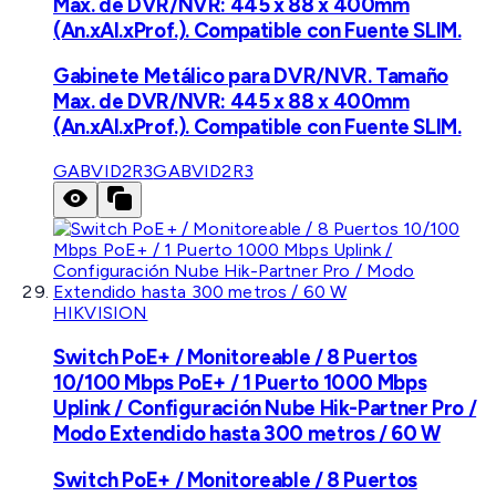
Max. de DVR/NVR: 445 x 88 x 400mm
(An.xAl.xProf.). Compatible con Fuente SLIM.
Gabinete Metálico para DVR/NVR. Tamaño
Max. de DVR/NVR: 445 x 88 x 400mm
(An.xAl.xProf.). Compatible con Fuente SLIM.
GABVID2R3
GABVID2R3
HIKVISION
Switch PoE+ / Monitoreable / 8 Puertos
10/100 Mbps PoE+ / 1 Puerto 1000 Mbps
Uplink / Configuración Nube Hik-Partner Pro /
Modo Extendido hasta 300 metros / 60 W
Switch PoE+ / Monitoreable / 8 Puertos