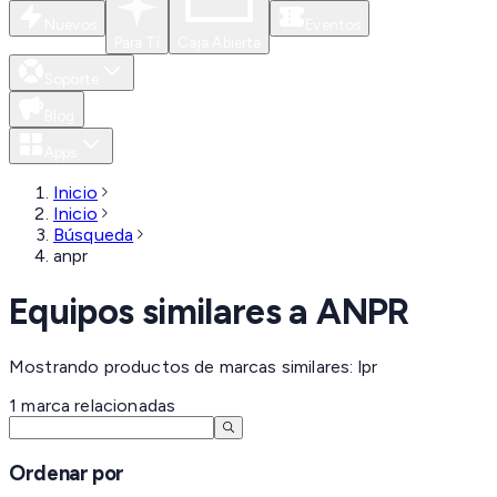
Nuevos
Eventos
Para Ti
Caja Abierta
Soporte
Blog
Apps
Inicio
Inicio
Búsqueda
anpr
Equipos similares a
ANPR
Mostrando productos de marcas similares: lpr
1
marca
relacionadas
Ordenar por