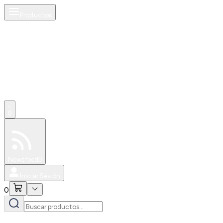
Productos
0
Especiales
Newsfeed
0
Iniciar Sesión
0