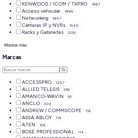
KENWOOD / ICOM / TXPRO
1887
Acceso vehicular
1886
Networking
1847
Cámaras IP y NVRs
1540
Racks y Gabinetes
1226
Mostrar más
Marcas
ACCESSPRO
1247
ALLIED TELESIS
292
AMANCO-WAVIN
93
ANCLO
304
ANDREW / COMMSCOPE
116
ASSA ABLOY
119
ATEN
156
BOSE PROFESSIONAL
114