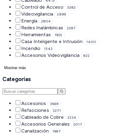
Cableado
4413
Control de Acceso
3282
Videovigilancia
2899
Energía
2804
Redes Inalámbricas
2287
Herramientas
1925
Casa Inteligente e Intrusión
1400
Incendio
1342
Accesorios Videovigilancia
822
Mostrar más
Categorías
Accesorios
3669
Refacciones
3271
Cableado de Cobre
2234
Accesorios Generales
2017
Canalización
1987