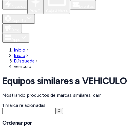
Nuevos
Eventos
Para Ti
Caja Abierta
Soporte
Blog
Apps
Inicio
Inicio
Búsqueda
vehiculo
Equipos similares a
VEHICULO
Mostrando productos de marcas similares: carr
1
marca
relacionadas
Ordenar por