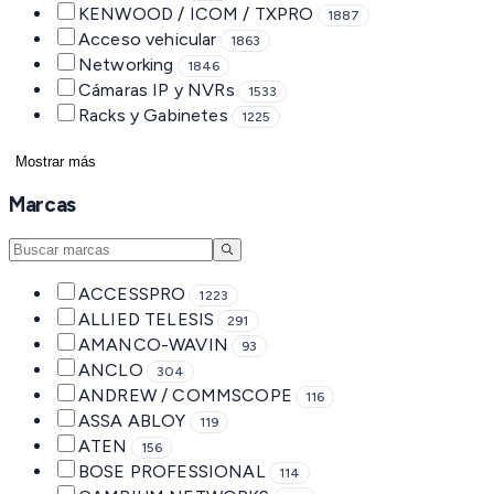
KENWOOD / ICOM / TXPRO
1887
Acceso vehicular
1863
Networking
1846
Cámaras IP y NVRs
1533
Racks y Gabinetes
1225
Mostrar más
Marcas
ACCESSPRO
1223
ALLIED TELESIS
291
AMANCO-WAVIN
93
ANCLO
304
ANDREW / COMMSCOPE
116
ASSA ABLOY
119
ATEN
156
BOSE PROFESSIONAL
114