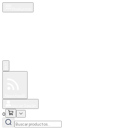
Productos
0
Especiales
Newsfeed
0
Iniciar Sesión
0