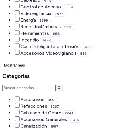
Cableado
4494
Control de Acceso
3359
Videovigilancia
2978
Energía
2899
Redes Inalámbricas
2338
Herramientas
1955
Incendio
1446
Casa Inteligente e Intrusión
1422
Accesorios Videovigilancia
839
Mostrar más
Categorías
Accesorios
3651
Refacciones
3267
Cableado de Cobre
2241
Accesorios Generales
2015
Canalización
1987