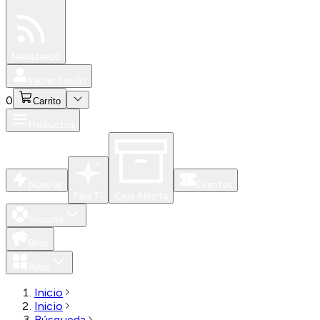
Especiales
Newsfeed
0
Iniciar Sesión
0
Carrito
Productos
Nuevos
Eventos
Para Ti
Caja Abierta
Soporte
Blog
Apps
Inicio
Inicio
Búsqueda