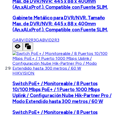
Max. de DVR/NVR: 445 x 88 x 400mm
(An.xAl.xProf.). Compatible con Fuente SLIM.
Gabinete Metálico para DVR/NVR. Tamaño
Max. de DVR/NVR: 445 x 88 x 400mm
(An.xAl.xProf.). Compatible con Fuente SLIM.
GABVID2R3
GABVID2R3
HIKVISION
Switch PoE+ / Monitoreable / 8 Puertos
10/100 Mbps PoE+ / 1 Puerto 1000 Mbps
Uplink / Configuración Nube Hik-Partner Pro /
Modo Extendido hasta 300 metros / 60 W
Switch PoE+ / Monitoreable / 8 Puertos