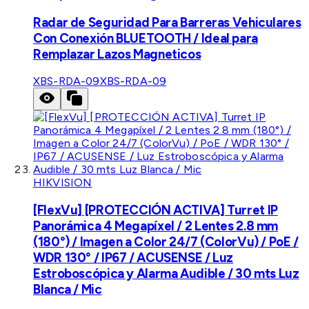
Radar de Seguridad Para Barreras Vehiculares
Con Conexión BLUETOOTH / Ideal para
Remplazar Lazos Magneticos
XBS-RDA-09
XBS-RDA-09
HIKVISION
[FlexVu] [PROTECCIÓN ACTIVA] Turret IP
Panorámica 4 Megapíxel / 2 Lentes 2.8 mm
(180°) / Imagen a Color 24/7 (ColorVu) / PoE /
WDR 130° / IP67 / ACUSENSE / Luz
Estroboscópica y Alarma Audible / 30 mts Luz
Blanca / Mic