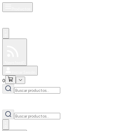
Productos
0
Especiales
Newsfeed
0
Iniciar Sesión
0
0