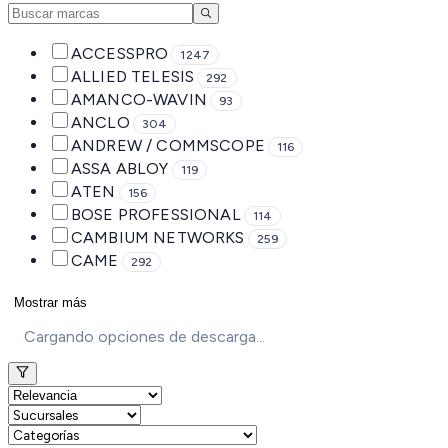
ACCESSPRO
1247
ALLIED TELESIS
292
AMANCO-WAVIN
93
ANCLO
304
ANDREW / COMMSCOPE
116
ASSA ABLOY
119
ATEN
156
BOSE PROFESSIONAL
114
CAMBIUM NETWORKS
259
CAME
292
Mostrar más
Cargando opciones de descarga...