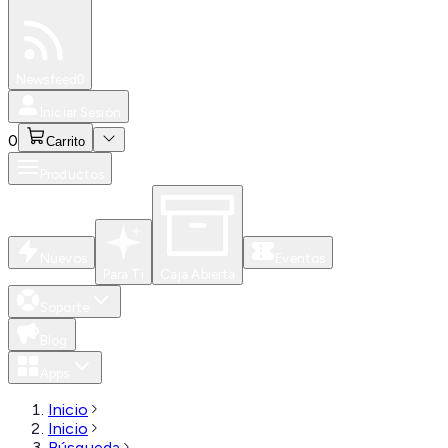
Especiales
Newsfeed
0
Iniciar Sesión
0
Carrito
Productos
Nuevos
Eventos
Para Ti
Caja Abierta
Soporte
Blog
Apps
Inicio
Inicio
Búsqueda