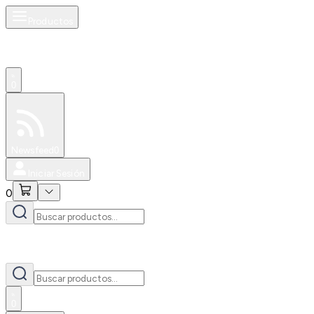
Productos
0
Especiales
Newsfeed
0
Iniciar Sesión
0
0