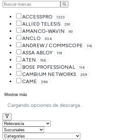
ACCESSPRO
1223
ALLIED TELESIS
291
AMANCO-WAVIN
93
ANCLO
304
ANDREW / COMMSCOPE
116
ASSA ABLOY
119
ATEN
156
BOSE PROFESSIONAL
114
CAMBIUM NETWORKS
259
CAME
294
Mostrar más
Cargando opciones de descarga...