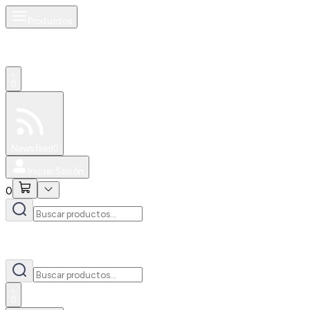
Productos
0
Especiales
Newsfeed
0
Iniciar Sesión
0
0