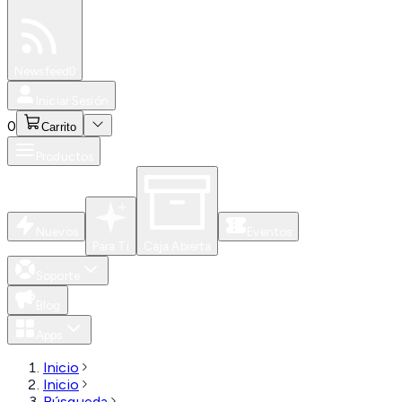
Especiales
Newsfeed
0
Iniciar Sesión
0
Carrito
Productos
Nuevos
Eventos
Para Ti
Caja Abierta
Soporte
Blog
Apps
Inicio
Inicio
Búsqueda