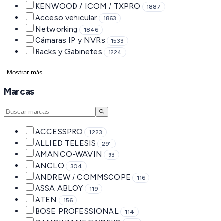
KENWOOD / ICOM / TXPRO
1887
Acceso vehicular
1863
Networking
1846
Cámaras IP y NVRs
1533
Racks y Gabinetes
1224
Mostrar más
Marcas
ACCESSPRO
1223
ALLIED TELESIS
291
AMANCO-WAVIN
93
ANCLO
304
ANDREW / COMMSCOPE
116
ASSA ABLOY
119
ATEN
156
BOSE PROFESSIONAL
114