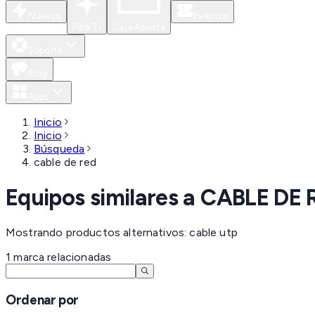
Nuevos
Eventos
Para Ti
Caja Abierta
Soporte
Blog
Apps
Inicio
Inicio
Búsqueda
cable de red
Equipos similares a
CABLE DE 
Mostrando productos alternativos: cable utp
1
marca
relacionadas
Ordenar por