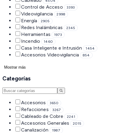
Cableado
4504
Control de Acceso
3393
Videovigilancia
2998
Energía
2905
Redes Inalámbricas
2345
Herramientas
1973
Incendio
1460
Casa Inteligente e Intrusión
1454
Accesorios Videovigilancia
854
Mostrar más
Categorías
Accesorios
3650
Refacciones
3267
Cableado de Cobre
2241
Accesorios Generales
2015
Canalización
1987