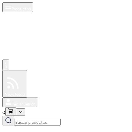
Productos
0
Especiales
Newsfeed
0
Iniciar Sesión
0