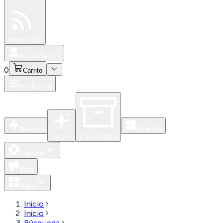
Especiales
Newsfeed
0
Iniciar Sesión
0
Carrito
Productos
Nuevos
Eventos
Para Ti
Caja Abierta
Soporte
Blog
Apps
Inicio
Inicio
Búsqueda