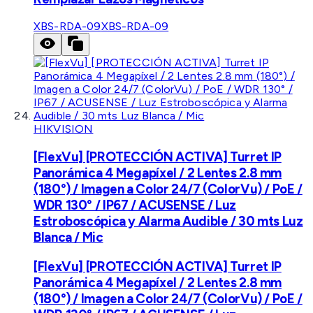
XBS-RDA-09
XBS-RDA-09
HIKVISION
[FlexVu] [PROTECCIÓN ACTIVA] Turret IP
Panorámica 4 Megapíxel / 2 Lentes 2.8 mm
(180°) / Imagen a Color 24/7 (ColorVu) / PoE /
WDR 130° / IP67 / ACUSENSE / Luz
Estroboscópica y Alarma Audible / 30 mts Luz
Blanca / Mic
[FlexVu] [PROTECCIÓN ACTIVA] Turret IP
Panorámica 4 Megapíxel / 2 Lentes 2.8 mm
(180°) / Imagen a Color 24/7 (ColorVu) / PoE /