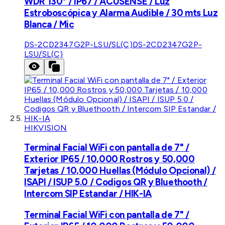
WDR 130° / IP67 / ACUSENSE / Luz
Estroboscópica y Alarma Audible / 30 mts Luz
Blanca / Mic
DS-2CD2347G2P-LSU/SL(C)
DS-2CD2347G2P-
LSU/SL(C)
HIKVISION
Terminal Facial WiFi con pantalla de 7" /
Exterior IP65 / 10,000 Rostros y 50,000
Tarjetas / 10,000 Huellas (Módulo Opcional) /
ISAPI / ISUP 5.0 / Codigos QR y Bluethooth /
Intercom SIP Estandar / HIK-IA
Terminal Facial WiFi con pantalla de 7" /