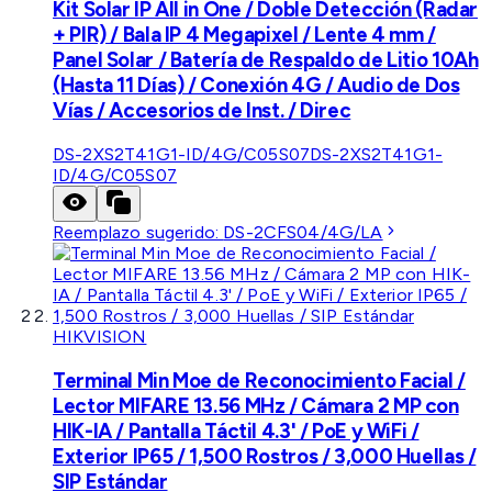
Kit Solar IP All in One / Doble Detección (Radar
+ PIR) / Bala IP 4 Megapixel / Lente 4 mm /
Panel Solar / Batería de Respaldo de Litio 10Ah
(Hasta 11 Días) / Conexión 4G / Audio de Dos
Vías / Accesorios de Inst. / Direc
DS-2XS2T41G1-ID/4G/C05S07
DS-2XS2T41G1-
ID/4G/C05S07
Reemplazo sugerido:
DS-2CFS04/4G/LA
HIKVISION
Terminal Min Moe de Reconocimiento Facial /
Lector MIFARE 13.56 MHz / Cámara 2 MP con
HIK-IA / Pantalla Táctil 4.3' / PoE y WiFi /
Exterior IP65 / 1,500 Rostros / 3,000 Huellas /
SIP Estándar