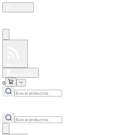
Productos
0
Especiales
Newsfeed
0
Iniciar Sesión
0
0