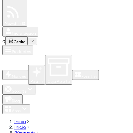
Especiales
Newsfeed
0
Iniciar Sesión
0
Carrito
Productos
Nuevos
Eventos
Para Ti
Caja Abierta
Soporte
Blog
Apps
Inicio
Inicio
Búsqueda