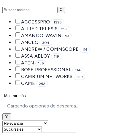
ACCESSPRO
1226
ALLIED TELESIS
292
AMANCO-WAVIN
93
ANCLO
304
ANDREW / COMMSCOPE
116
ASSA ABLOY
119
ATEN
156
BOSE PROFESSIONAL
114
CAMBIUM NETWORKS
259
CAME
292
Mostrar más
Cargando opciones de descarga...