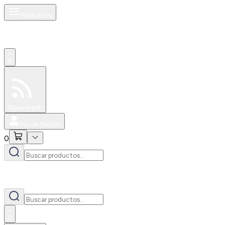
Productos
0
Especiales
Newsfeed
0
Iniciar Sesión
0
0