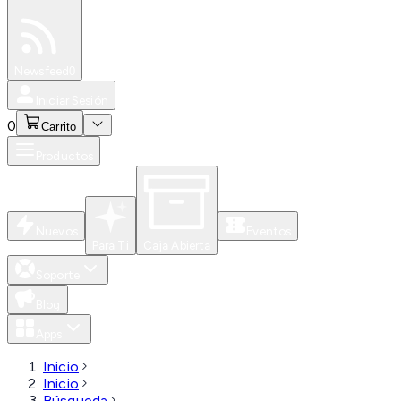
Especiales
Newsfeed
0
Iniciar Sesión
0
Carrito
Productos
Nuevos
Eventos
Para Ti
Caja Abierta
Soporte
Blog
Apps
Inicio
Inicio
Búsqueda