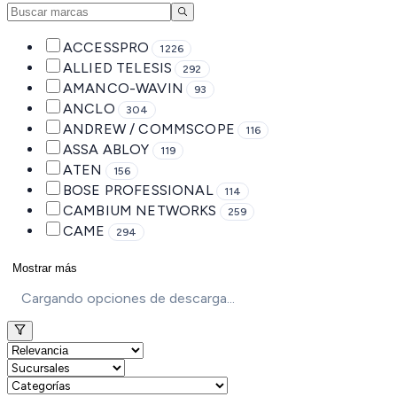
ACCESSPRO
1226
ALLIED TELESIS
292
AMANCO-WAVIN
93
ANCLO
304
ANDREW / COMMSCOPE
116
ASSA ABLOY
119
ATEN
156
BOSE PROFESSIONAL
114
CAMBIUM NETWORKS
259
CAME
294
Mostrar más
Cargando opciones de descarga...