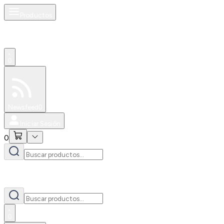
Productos
0
Especiales
Newsfeed
0
Iniciar Sesión
0
0