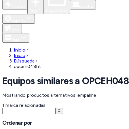
Nuevos
Eventos
Para Ti
Caja Abierta
Soporte
Blog
Apps
Inicio
Inicio
Búsqueda
opceh048ht
Equipos similares a
OPCEH04
Mostrando productos alternativos: empalme
1
marca
relacionadas
Ordenar por