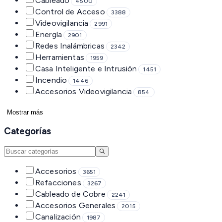
Cableado
4500
Control de Acceso
3388
Videovigilancia
2991
Energía
2901
Redes Inalámbricas
2342
Herramientas
1959
Casa Inteligente e Intrusión
1451
Incendio
1446
Accesorios Videovigilancia
854
Mostrar más
Categorías
Accesorios
3651
Refacciones
3267
Cableado de Cobre
2241
Accesorios Generales
2015
Canalización
1987