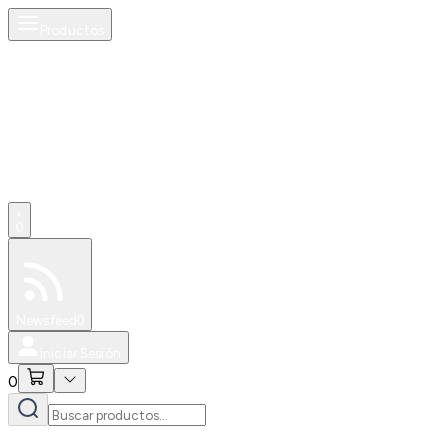
Productos
0
Especiales
Newsfeed
0
Iniciar Sesión
0