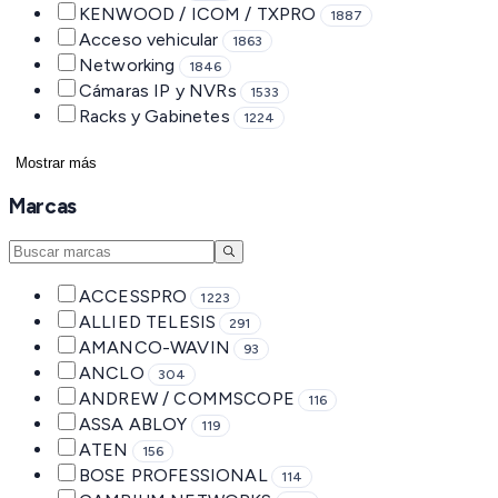
KENWOOD / ICOM / TXPRO
1887
Acceso vehicular
1863
Networking
1846
Cámaras IP y NVRs
1533
Racks y Gabinetes
1224
Mostrar más
Marcas
ACCESSPRO
1223
ALLIED TELESIS
291
AMANCO-WAVIN
93
ANCLO
304
ANDREW / COMMSCOPE
116
ASSA ABLOY
119
ATEN
156
BOSE PROFESSIONAL
114