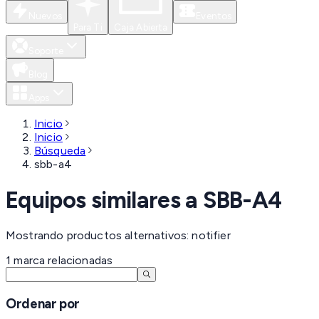
Nuevos
Eventos
Para Ti
Caja Abierta
Soporte
Blog
Apps
Inicio
Inicio
Búsqueda
sbb-a4
Equipos similares a
SBB-A4
Mostrando productos alternativos: notifier
1
marca
relacionadas
Ordenar por