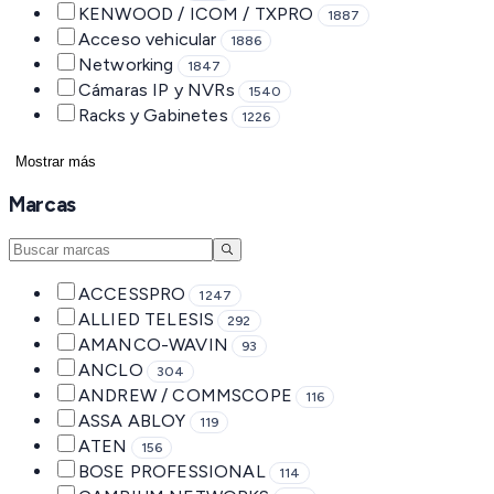
KENWOOD / ICOM / TXPRO
1887
Acceso vehicular
1886
Networking
1847
Cámaras IP y NVRs
1540
Racks y Gabinetes
1226
Mostrar más
Marcas
ACCESSPRO
1247
ALLIED TELESIS
292
AMANCO-WAVIN
93
ANCLO
304
ANDREW / COMMSCOPE
116
ASSA ABLOY
119
ATEN
156
BOSE PROFESSIONAL
114