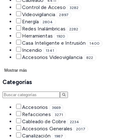
Cableado
4411
Control de Acceso
3282
Videovigilancia
2897
Energía
2804
Redes Inalámbricas
2282
Herramientas
1920
Casa Inteligente e Intrusión
1400
Incendio
1341
Accesorios Videovigilancia
822
Mostrar más
Categorías
Accesorios
3669
Refacciones
3271
Cableado de Cobre
2234
Accesorios Generales
2017
Canalización
1987