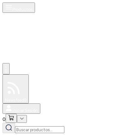
Productos
0
Especiales
Newsfeed
0
Iniciar Sesión
0