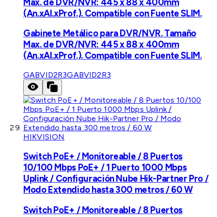
Max. de DVR/NVR: 445 x 88 x 400mm
(An.xAl.xProf.). Compatible con Fuente SLIM.
Gabinete Metálico para DVR/NVR. Tamaño
Max. de DVR/NVR: 445 x 88 x 400mm
(An.xAl.xProf.). Compatible con Fuente SLIM.
GABVID2R3
GABVID2R3
HIKVISION
Switch PoE+ / Monitoreable / 8 Puertos
10/100 Mbps PoE+ / 1 Puerto 1000 Mbps
Uplink / Configuración Nube Hik-Partner Pro /
Modo Extendido hasta 300 metros / 60 W
Switch PoE+ / Monitoreable / 8 Puertos