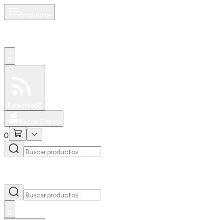
Productos
0
Especiales
Newsfeed
0
Iniciar Sesión
0
0