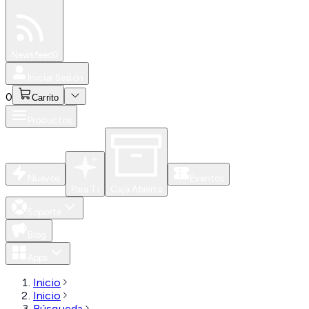
Especiales
Newsfeed
0
Iniciar Sesión
0
Carrito
Productos
Nuevos
Eventos
Para Ti
Caja Abierta
Soporte
Blog
Apps
Inicio
Inicio
Búsqueda