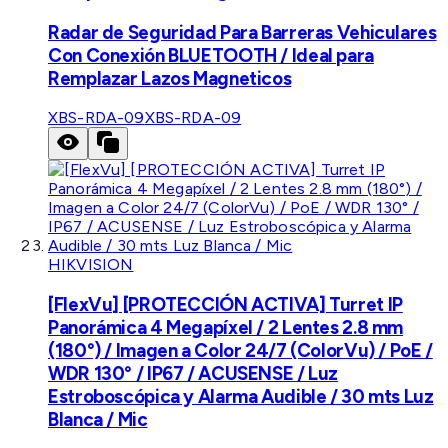
Radar de Seguridad Para Barreras Vehiculares
Con Conexión BLUETOOTH / Ideal para
Remplazar Lazos Magneticos
XBS-RDA-09
XBS-RDA-09
HIKVISION
[FlexVu] [PROTECCIÓN ACTIVA] Turret IP
Panorámica 4 Megapíxel / 2 Lentes 2.8 mm
(180°) / Imagen a Color 24/7 (ColorVu) / PoE /
WDR 130° / IP67 / ACUSENSE / Luz
Estroboscópica y Alarma Audible / 30 mts Luz
Blanca / Mic