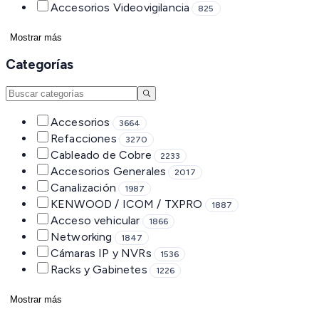
Accesorios Videovigilancia
825
Mostrar más
Categorías
Accesorios
3664
Refacciones
3270
Cableado de Cobre
2233
Accesorios Generales
2017
Canalización
1987
KENWOOD / ICOM / TXPRO
1887
Acceso vehicular
1866
Networking
1847
Cámaras IP y NVRs
1536
Racks y Gabinetes
1226
Mostrar más