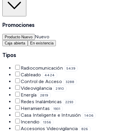
Promociones
Nuevo
Producto Nuevo
Caja abierta
En existencia
Tipos
Radiocomunicación
5439
Cableado
4424
Control de Acceso
3288
Videovigilancia
2910
Energía
2819
Redes Inalámbricas
2293
Herramientas
1931
Casa Inteligente e Intrusión
1406
Incendio
1356
Accesorios Videovigilancia
826