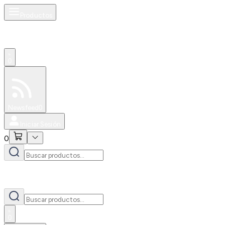
Productos
0
Especiales
Newsfeed
0
Iniciar Sesión
0
0