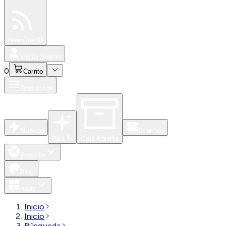
Especiales
Newsfeed
0
Iniciar Sesión
0
Carrito
Productos
Nuevos
Eventos
Para Ti
Caja Abierta
Soporte
Blog
Apps
Inicio
Inicio
Búsqueda