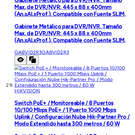
Gabinete Metálico para DVR/NVR. Tamaño
Max. de DVR/NVR: 445 x 88 x 400mm
(An.xAl.xProf.). Compatible con Fuente SLIM.
Gabinete Metálico para DVR/NVR. Tamaño
Max. de DVR/NVR: 445 x 88 x 400mm
(An.xAl.xProf.). Compatible con Fuente SLIM.
GABVID2R3
GABVID2R3
HIKVISION
Switch PoE+ / Monitoreable / 8 Puertos
10/100 Mbps PoE+ / 1 Puerto 1000 Mbps
Uplink / Configuración Nube Hik-Partner Pro /
Modo Extendido hasta 300 metros / 60 W