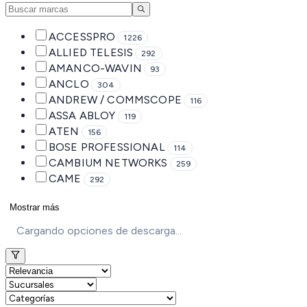
ACCESSPRO
1226
ALLIED TELESIS
292
AMANCO-WAVIN
93
ANCLO
304
ANDREW / COMMSCOPE
116
ASSA ABLOY
119
ATEN
156
BOSE PROFESSIONAL
114
CAMBIUM NETWORKS
259
CAME
292
Mostrar más
Cargando opciones de descarga...