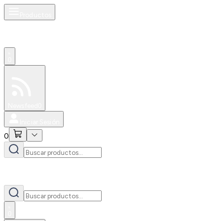
Productos
0
Especiales
Newsfeed
0
Iniciar Sesión
0
0