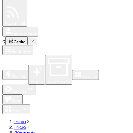
Especiales
Newsfeed
0
Iniciar Sesión
0
Carrito
Productos
Nuevos
Eventos
Para Ti
Caja Abierta
Soporte
Blog
Apps
Inicio
Inicio
Búsqueda