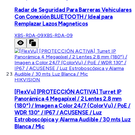
Radar de Seguridad Para Barreras Vehiculares
Con Conexión BLUETOOTH / Ideal para
Remplazar Lazos Magneticos
XBS-RDA-09
XBS-RDA-09
HIKVISION
[FlexVu] [PROTECCIÓN ACTIVA] Turret IP
Panorámica 4 Megapíxel / 2 Lentes 2.8 mm
(180°) / Imagen a Color 24/7 (ColorVu) / PoE /
WDR 130° / IP67 / ACUSENSE / Luz
Estroboscópica y Alarma Audible / 30 mts Luz
Blanca / Mic