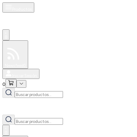
Productos
0
Especiales
Newsfeed
0
Iniciar Sesión
0
0