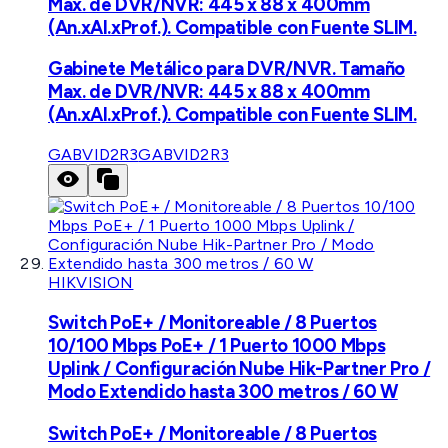
Max. de DVR/NVR: 445 x 88 x 400mm
(An.xAl.xProf.). Compatible con Fuente SLIM.
Gabinete Metálico para DVR/NVR. Tamaño
Max. de DVR/NVR: 445 x 88 x 400mm
(An.xAl.xProf.). Compatible con Fuente SLIM.
GABVID2R3
GABVID2R3
HIKVISION
Switch PoE+ / Monitoreable / 8 Puertos
10/100 Mbps PoE+ / 1 Puerto 1000 Mbps
Uplink / Configuración Nube Hik-Partner Pro /
Modo Extendido hasta 300 metros / 60 W
Switch PoE+ / Monitoreable / 8 Puertos