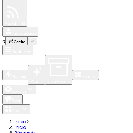
Especiales
Newsfeed
0
Iniciar Sesión
0
Carrito
Productos
Nuevos
Eventos
Para Ti
Caja Abierta
Soporte
Blog
Apps
Inicio
Inicio
Búsqueda