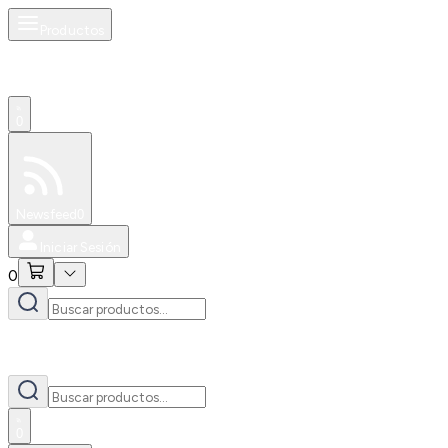
Productos
0
Especiales
Newsfeed
0
Iniciar Sesión
0
0