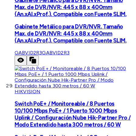
Gabinete Metálico para DVR/NVR. Tamaño
Max. de DVR/NVR: 445 x 88 x 400mm
(An.xAl.xProf.). Compatible con Fuente SLIM.
Gabinete Metálico para DVR/NVR. Tamaño
Max. de DVR/NVR: 445 x 88 x 400mm
(An.xAl.xProf.). Compatible con Fuente SLIM.
GABVID2R3
GABVID2R3
HIKVISION
Switch PoE+ / Monitoreable / 8 Puertos
10/100 Mbps PoE+ / 1 Puerto 1000 Mbps
Uplink / Configuración Nube Hik-Partner Pro /
Modo Extendido hasta 300 metros / 60 W