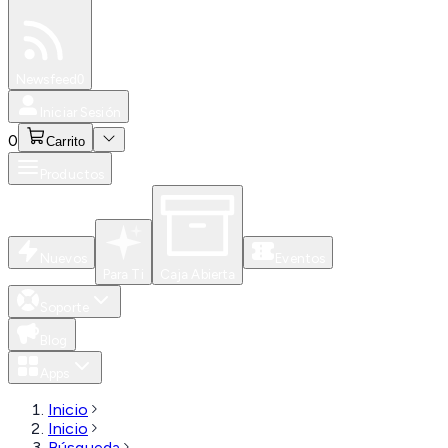
Especiales
Newsfeed
0
Iniciar Sesión
0
Carrito
Productos
Nuevos
Eventos
Para Ti
Caja Abierta
Soporte
Blog
Apps
Inicio
Inicio
Búsqueda