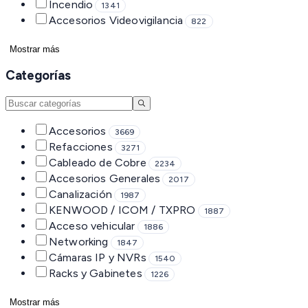
Incendio
1341
Accesorios Videovigilancia
822
Mostrar más
Categorías
Accesorios
3669
Refacciones
3271
Cableado de Cobre
2234
Accesorios Generales
2017
Canalización
1987
KENWOOD / ICOM / TXPRO
1887
Acceso vehicular
1886
Networking
1847
Cámaras IP y NVRs
1540
Racks y Gabinetes
1226
Mostrar más