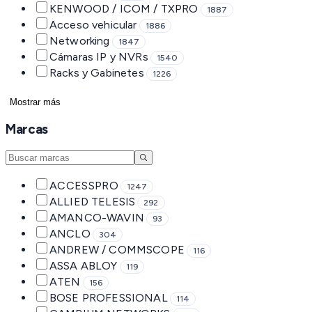
KENWOOD / ICOM / TXPRO
1887
Acceso vehicular
1886
Networking
1847
Cámaras IP y NVRs
1540
Racks y Gabinetes
1226
Mostrar más
Marcas
ACCESSPRO
1247
ALLIED TELESIS
292
AMANCO-WAVIN
93
ANCLO
304
ANDREW / COMMSCOPE
116
ASSA ABLOY
119
ATEN
156
BOSE PROFESSIONAL
114