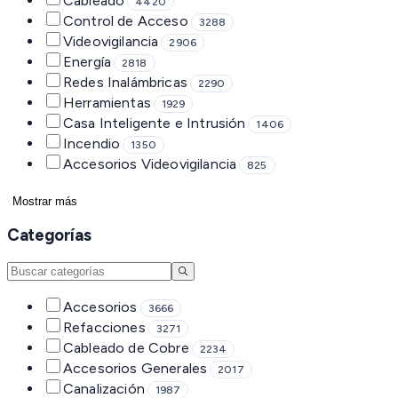
Cableado
4420
Control de Acceso
3288
Videovigilancia
2906
Energía
2818
Redes Inalámbricas
2290
Herramientas
1929
Casa Inteligente e Intrusión
1406
Incendio
1350
Accesorios Videovigilancia
825
Mostrar más
Categorías
Accesorios
3666
Refacciones
3271
Cableado de Cobre
2234
Accesorios Generales
2017
Canalización
1987