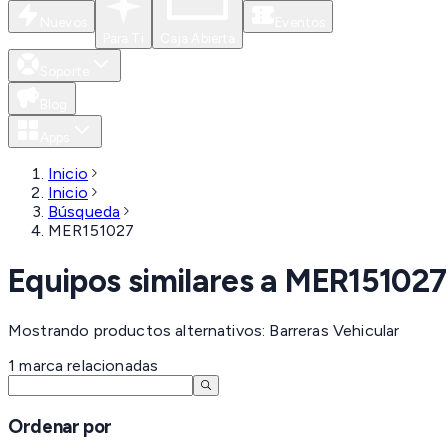
Nuevos
Eventos
Para Ti
Caja Abierta
Soporte
Blog
Apps
Inicio
Inicio
Búsqueda
MER151027
Equipos similares a
MER151027
Mostrando productos alternativos: Barreras Vehicular
1
marca
relacionadas
Ordenar por