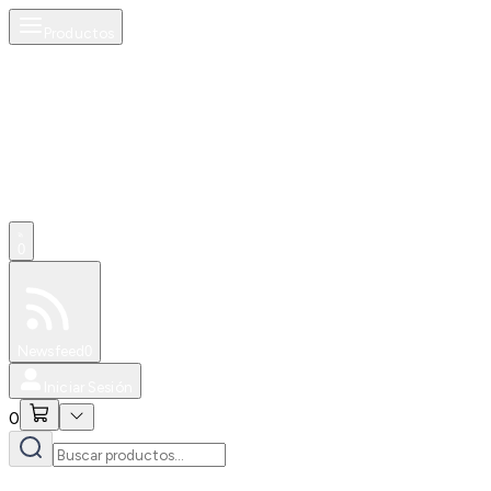
Productos
0
Especiales
Newsfeed
0
Iniciar Sesión
0