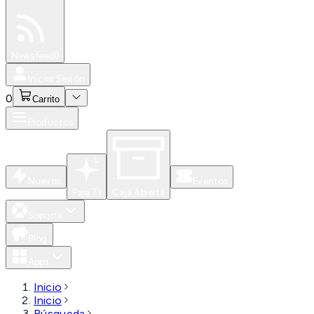
Especiales
Newsfeed
0
Iniciar Sesión
0
Carrito
Productos
Nuevos
Eventos
Para Ti
Caja Abierta
Soporte
Blog
Apps
Inicio
Inicio
Búsqueda