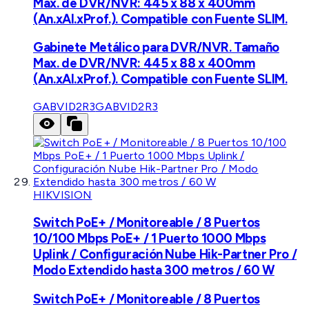
Max. de DVR/NVR: 445 x 88 x 400mm
(An.xAl.xProf.). Compatible con Fuente SLIM.
Gabinete Metálico para DVR/NVR. Tamaño
Max. de DVR/NVR: 445 x 88 x 400mm
(An.xAl.xProf.). Compatible con Fuente SLIM.
GABVID2R3
GABVID2R3
HIKVISION
Switch PoE+ / Monitoreable / 8 Puertos
10/100 Mbps PoE+ / 1 Puerto 1000 Mbps
Uplink / Configuración Nube Hik-Partner Pro /
Modo Extendido hasta 300 metros / 60 W
Switch PoE+ / Monitoreable / 8 Puertos