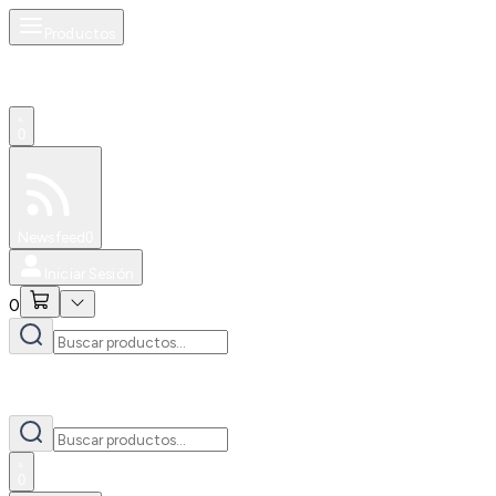
Productos
0
Especiales
Newsfeed
0
Iniciar Sesión
0
0