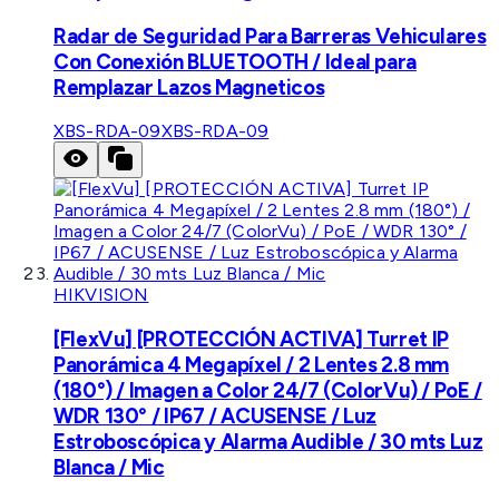
Radar de Seguridad Para Barreras Vehiculares
Con Conexión BLUETOOTH / Ideal para
Remplazar Lazos Magneticos
XBS-RDA-09
XBS-RDA-09
HIKVISION
[FlexVu] [PROTECCIÓN ACTIVA] Turret IP
Panorámica 4 Megapíxel / 2 Lentes 2.8 mm
(180°) / Imagen a Color 24/7 (ColorVu) / PoE /
WDR 130° / IP67 / ACUSENSE / Luz
Estroboscópica y Alarma Audible / 30 mts Luz
Blanca / Mic