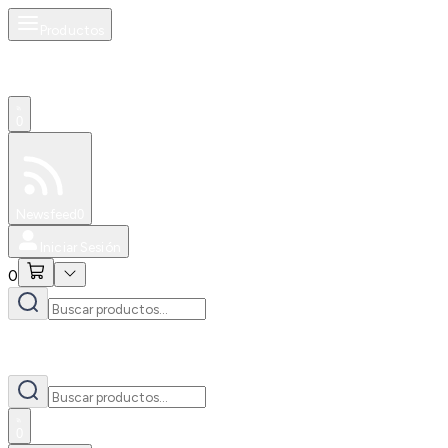
Productos
0
Especiales
Newsfeed
0
Iniciar Sesión
0
0