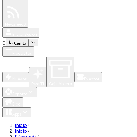
Especiales
Newsfeed
0
Iniciar Sesión
0
Carrito
Productos
Nuevos
Eventos
Para Ti
Caja Abierta
Soporte
Blog
Apps
Inicio
Inicio
Búsqueda