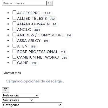
ACCESSPRO
1247
ALLIED TELESIS
292
AMANCO-WAVIN
93
ANCLO
304
ANDREW / COMMSCOPE
116
ASSA ABLOY
119
ATEN
156
BOSE PROFESSIONAL
114
CAMBIUM NETWORKS
259
CAME
292
Mostrar más
Cargando opciones de descarga...