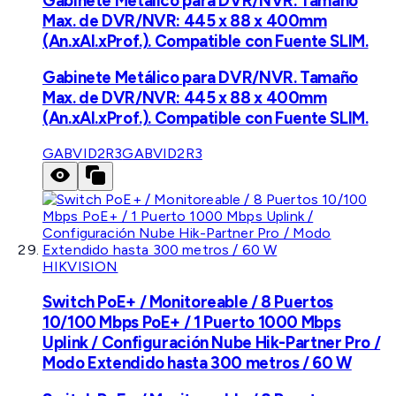
Gabinete Metálico para DVR/NVR. Tamaño
Max. de DVR/NVR: 445 x 88 x 400mm
(An.xAl.xProf.). Compatible con Fuente SLIM.
Gabinete Metálico para DVR/NVR. Tamaño
Max. de DVR/NVR: 445 x 88 x 400mm
(An.xAl.xProf.). Compatible con Fuente SLIM.
GABVID2R3
GABVID2R3
HIKVISION
Switch PoE+ / Monitoreable / 8 Puertos
10/100 Mbps PoE+ / 1 Puerto 1000 Mbps
Uplink / Configuración Nube Hik-Partner Pro /
Modo Extendido hasta 300 metros / 60 W