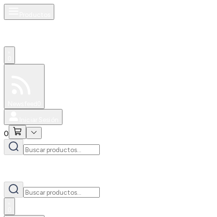
Productos
0
Especiales
Newsfeed
0
Iniciar Sesión
0
0