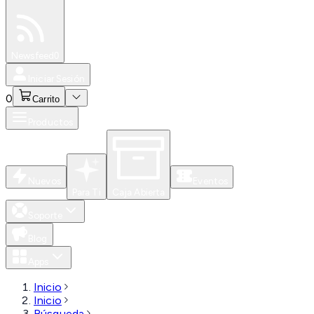
Especiales
Newsfeed
0
Iniciar Sesión
0
Carrito
Productos
Nuevos
Eventos
Para Ti
Caja Abierta
Soporte
Blog
Apps
Inicio
Inicio
Búsqueda