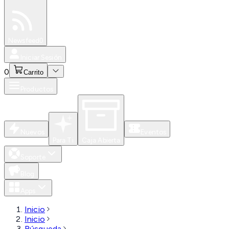
Especiales
Newsfeed
0
Iniciar Sesión
0
Carrito
Productos
Nuevos
Eventos
Para Ti
Caja Abierta
Soporte
Blog
Apps
Inicio
Inicio
Búsqueda