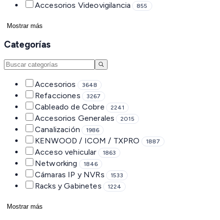
Accesorios Videovigilancia
855
Mostrar más
Categorías
Accesorios
3648
Refacciones
3267
Cableado de Cobre
2241
Accesorios Generales
2015
Canalización
1986
KENWOOD / ICOM / TXPRO
1887
Acceso vehicular
1863
Networking
1846
Cámaras IP y NVRs
1533
Racks y Gabinetes
1224
Mostrar más