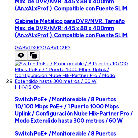
Max. de DVR/NVR: 445 x 88 x 400mm
(An.xAl.xProf.). Compatible con Fuente SLIM.
Gabinete Metálico para DVR/NVR. Tamaño
Max. de DVR/NVR: 445 x 88 x 400mm
(An.xAl.xProf.). Compatible con Fuente SLIM.
GABVID2R3
GABVID2R3
HIKVISION
Switch PoE+ / Monitoreable / 8 Puertos
10/100 Mbps PoE+ / 1 Puerto 1000 Mbps
Uplink / Configuración Nube Hik-Partner Pro /
Modo Extendido hasta 300 metros / 60 W
Switch PoE+ / Monitoreable / 8 Puertos