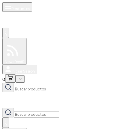
Productos
0
Especiales
Newsfeed
0
Iniciar Sesión
0
0