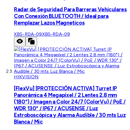
Radar de Seguridad Para Barreras Vehiculares
Con Conexión BLUETOOTH / Ideal para
Remplazar Lazos Magneticos
XBS-RDA-09
XBS-RDA-09
HIKVISION
[FlexVu] [PROTECCIÓN ACTIVA] Turret IP
Panorámica 4 Megapíxel / 2 Lentes 2.8 mm
(180°) / Imagen a Color 24/7 (ColorVu) / PoE /
WDR 130° / IP67 / ACUSENSE / Luz
Estroboscópica y Alarma Audible / 30 mts Luz
Blanca / Mic