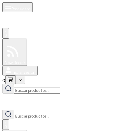
Productos
0
Especiales
Newsfeed
0
Iniciar Sesión
0
0