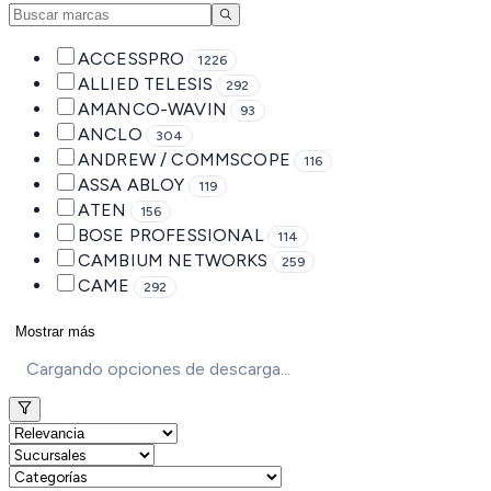
ACCESSPRO
1226
ALLIED TELESIS
292
AMANCO-WAVIN
93
ANCLO
304
ANDREW / COMMSCOPE
116
ASSA ABLOY
119
ATEN
156
BOSE PROFESSIONAL
114
CAMBIUM NETWORKS
259
CAME
292
Mostrar más
Cargando opciones de descarga...