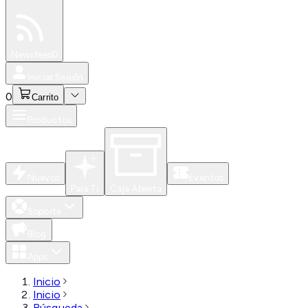
Especiales
Newsfeed
0
Iniciar Sesión
0
Carrito
Productos
Nuevos
Eventos
Para Ti
Caja Abierta
Soporte
Blog
Apps
Inicio
Inicio
Búsqueda