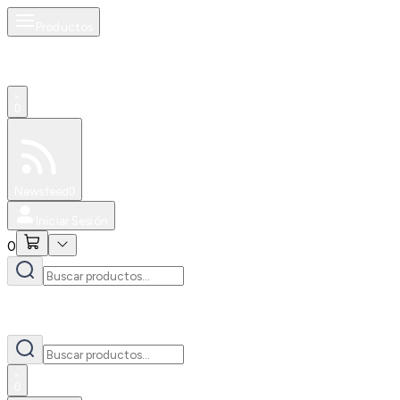
Productos
0
Especiales
Newsfeed
0
Iniciar Sesión
0
0