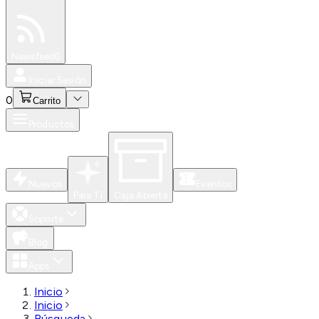
Especiales
Newsfeed
0
Iniciar Sesión
0
Carrito
Productos
Nuevos
Eventos
Para Ti
Caja Abierta
Soporte
Blog
Apps
Inicio
Inicio
Búsqueda