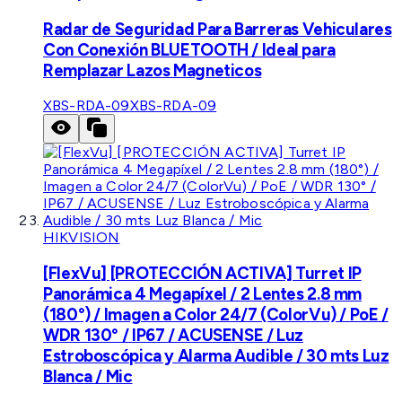
Radar de Seguridad Para Barreras Vehiculares
Con Conexión BLUETOOTH / Ideal para
Remplazar Lazos Magneticos
XBS-RDA-09
XBS-RDA-09
HIKVISION
[FlexVu] [PROTECCIÓN ACTIVA] Turret IP
Panorámica 4 Megapíxel / 2 Lentes 2.8 mm
(180°) / Imagen a Color 24/7 (ColorVu) / PoE /
WDR 130° / IP67 / ACUSENSE / Luz
Estroboscópica y Alarma Audible / 30 mts Luz
Blanca / Mic