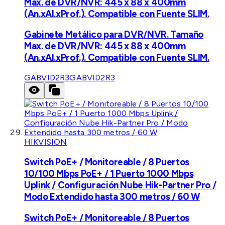
Max. de DVR/NVR: 445 x 88 x 400mm
(An.xAl.xProf.). Compatible con Fuente SLIM.
Gabinete Metálico para DVR/NVR. Tamaño
Max. de DVR/NVR: 445 x 88 x 400mm
(An.xAl.xProf.). Compatible con Fuente SLIM.
GABVID2R3
GABVID2R3
HIKVISION
Switch PoE+ / Monitoreable / 8 Puertos
10/100 Mbps PoE+ / 1 Puerto 1000 Mbps
Uplink / Configuración Nube Hik-Partner Pro /
Modo Extendido hasta 300 metros / 60 W
Switch PoE+ / Monitoreable / 8 Puertos