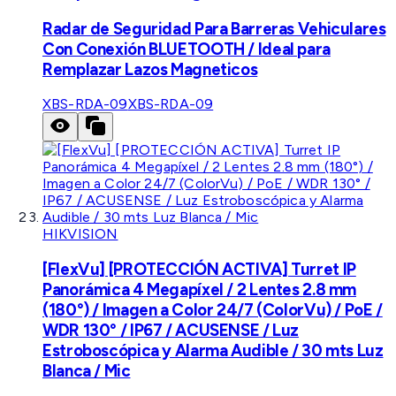
Radar de Seguridad Para Barreras Vehiculares
Con Conexión BLUETOOTH / Ideal para
Remplazar Lazos Magneticos
XBS-RDA-09
XBS-RDA-09
HIKVISION
[FlexVu] [PROTECCIÓN ACTIVA] Turret IP
Panorámica 4 Megapíxel / 2 Lentes 2.8 mm
(180°) / Imagen a Color 24/7 (ColorVu) / PoE /
WDR 130° / IP67 / ACUSENSE / Luz
Estroboscópica y Alarma Audible / 30 mts Luz
Blanca / Mic