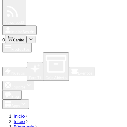
Especiales
Newsfeed
0
Iniciar Sesión
0
Carrito
Productos
Nuevos
Eventos
Para Ti
Caja Abierta
Soporte
Blog
Apps
Inicio
Inicio
Búsqueda