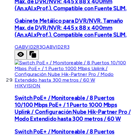
Max. de DVR/NVR: 445 x 88 x 400mm
(An.xAl.xProf.). Compatible con Fuente SLIM.
Gabinete Metálico para DVR/NVR. Tamaño
Max. de DVR/NVR: 445 x 88 x 400mm
(An.xAl.xProf.). Compatible con Fuente SLIM.
GABVID2R3
GABVID2R3
HIKVISION
Switch PoE+ / Monitoreable / 8 Puertos
10/100 Mbps PoE+ / 1 Puerto 1000 Mbps
Uplink / Configuración Nube Hik-Partner Pro /
Modo Extendido hasta 300 metros / 60 W
Switch PoE+ / Monitoreable / 8 Puertos