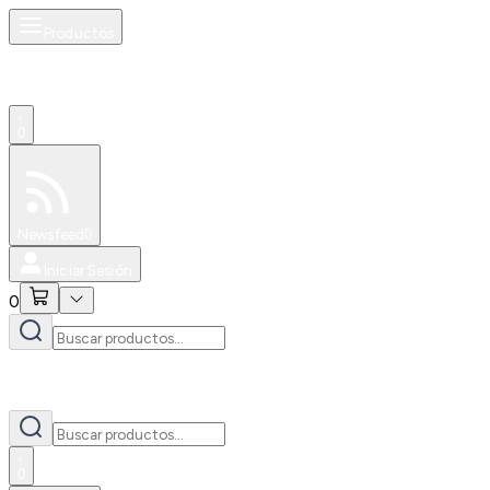
Productos
0
Especiales
Newsfeed
0
Iniciar Sesión
0
0