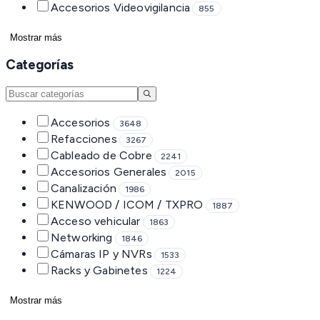
Accesorios Videovigilancia
855
Mostrar más
Categorías
Accesorios
3648
Refacciones
3267
Cableado de Cobre
2241
Accesorios Generales
2015
Canalización
1986
KENWOOD / ICOM / TXPRO
1887
Acceso vehicular
1863
Networking
1846
Cámaras IP y NVRs
1533
Racks y Gabinetes
1224
Mostrar más