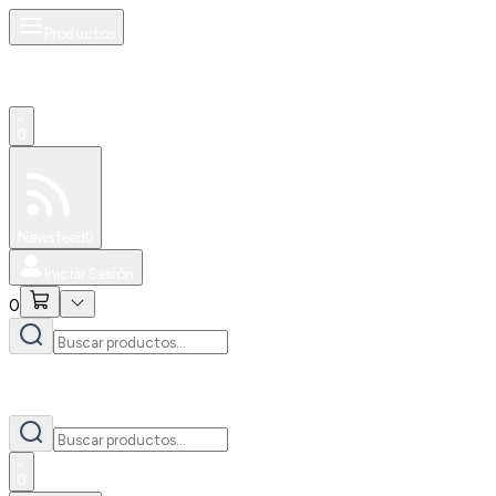
Productos
0
Especiales
Newsfeed
0
Iniciar Sesión
0
0