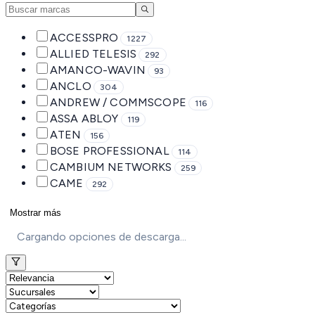
ACCESSPRO
1227
ALLIED TELESIS
292
AMANCO-WAVIN
93
ANCLO
304
ANDREW / COMMSCOPE
116
ASSA ABLOY
119
ATEN
156
BOSE PROFESSIONAL
114
CAMBIUM NETWORKS
259
CAME
292
Mostrar más
Cargando opciones de descarga...