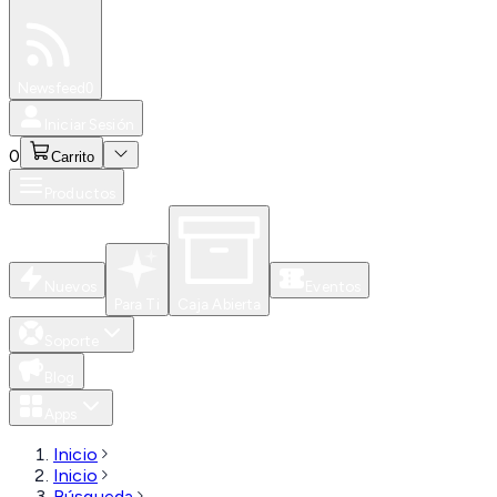
Especiales
Newsfeed
0
Iniciar Sesión
0
Carrito
Productos
Nuevos
Eventos
Para Ti
Caja Abierta
Soporte
Blog
Apps
Inicio
Inicio
Búsqueda