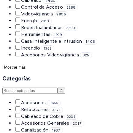
Cableado
4420
Control de Acceso
3288
Videovigilancia
2906
Energía
2818
Redes Inalámbricas
2290
Herramientas
1929
Casa Inteligente e Intrusión
1406
Incendio
1352
Accesorios Videovigilancia
825
Mostrar más
Categorías
Accesorios
3666
Refacciones
3271
Cableado de Cobre
2234
Accesorios Generales
2017
Canalización
1987