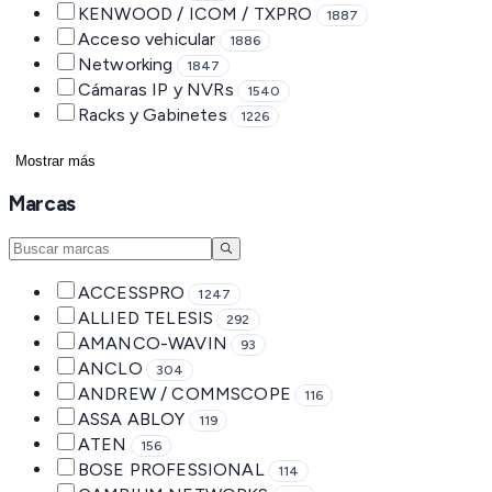
KENWOOD / ICOM / TXPRO
1887
Acceso vehicular
1886
Networking
1847
Cámaras IP y NVRs
1540
Racks y Gabinetes
1226
Mostrar más
Marcas
ACCESSPRO
1247
ALLIED TELESIS
292
AMANCO-WAVIN
93
ANCLO
304
ANDREW / COMMSCOPE
116
ASSA ABLOY
119
ATEN
156
BOSE PROFESSIONAL
114