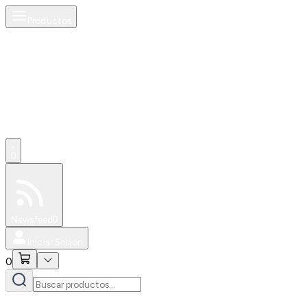
Productos
0
Especiales
Newsfeed
0
Iniciar Sesión
0