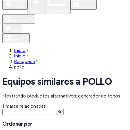
Nuevos
Eventos
Para Ti
Caja Abierta
Soporte
Blog
Apps
Inicio
Inicio
Búsqueda
pollo
Equipos similares a
POLLO
Mostrando productos alternativos: generador de tonos
1
marca
relacionadas
Ordenar por