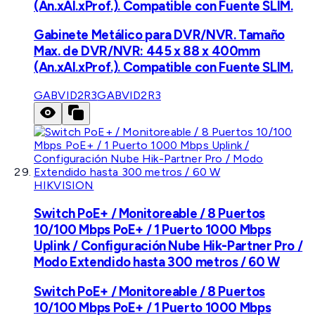
(An.xAl.xProf.). Compatible con Fuente SLIM.
Gabinete Metálico para DVR/NVR. Tamaño
Max. de DVR/NVR: 445 x 88 x 400mm
(An.xAl.xProf.). Compatible con Fuente SLIM.
GABVID2R3
GABVID2R3
HIKVISION
Switch PoE+ / Monitoreable / 8 Puertos
10/100 Mbps PoE+ / 1 Puerto 1000 Mbps
Uplink / Configuración Nube Hik-Partner Pro /
Modo Extendido hasta 300 metros / 60 W
Switch PoE+ / Monitoreable / 8 Puertos
10/100 Mbps PoE+ / 1 Puerto 1000 Mbps