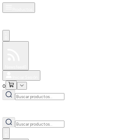
Productos
0
Especiales
Newsfeed
0
Iniciar Sesión
0
0