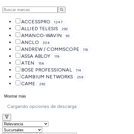
ACCESSPRO
1247
ALLIED TELESIS
292
AMANCO-WAVIN
93
ANCLO
304
ANDREW / COMMSCOPE
116
ASSA ABLOY
119
ATEN
156
BOSE PROFESSIONAL
114
CAMBIUM NETWORKS
259
CAME
292
Mostrar más
Cargando opciones de descarga...