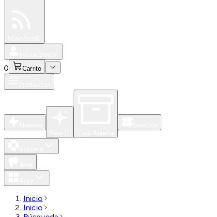
Especiales
Newsfeed
0
Iniciar Sesión
0
Carrito
Productos
Nuevos
Eventos
Para Ti
Caja Abierta
Soporte
Blog
Apps
Inicio
Inicio
Búsqueda