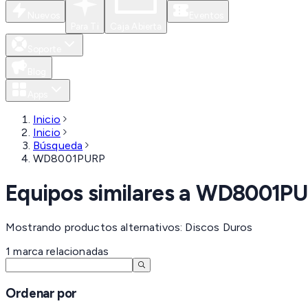
Nuevos
Eventos
Para Ti
Caja Abierta
Soporte
Blog
Apps
Inicio
Inicio
Búsqueda
WD8001PURP
Equipos similares a
WD8001PU
Mostrando productos alternativos: Discos Duros
1
marca
relacionadas
Ordenar por