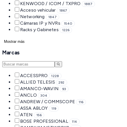
KENWOOD / ICOM / TXPRO
1887
Acceso vehicular
1867
Networking
1847
Cámaras IP y NVRs
1540
Racks y Gabinetes
1226
Mostrar más
Marcas
ACCESSPRO
1228
ALLIED TELESIS
292
AMANCO-WAVIN
93
ANCLO
304
ANDREW / COMMSCOPE
116
ASSA ABLOY
119
ATEN
156
BOSE PROFESSIONAL
114