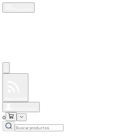
Productos
0
Especiales
Newsfeed
0
Iniciar Sesión
0