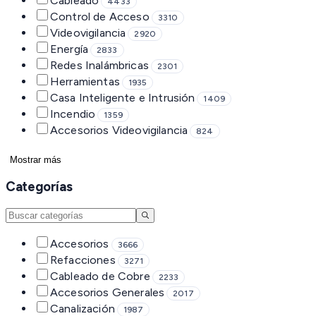
Cableado
4433
Control de Acceso
3310
Videovigilancia
2920
Energía
2833
Redes Inalámbricas
2301
Herramientas
1935
Casa Inteligente e Intrusión
1409
Incendio
1359
Accesorios Videovigilancia
824
Mostrar más
Categorías
Accesorios
3666
Refacciones
3271
Cableado de Cobre
2233
Accesorios Generales
2017
Canalización
1987