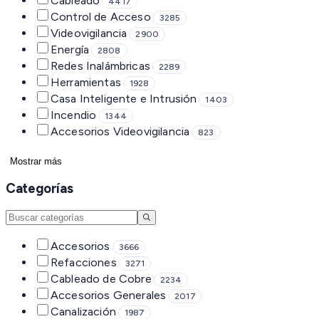
Cableado
4417
Control de Acceso
3285
Videovigilancia
2900
Energía
2808
Redes Inalámbricas
2289
Herramientas
1928
Casa Inteligente e Intrusión
1403
Incendio
1344
Accesorios Videovigilancia
823
Mostrar más
Categorías
Accesorios
3666
Refacciones
3271
Cableado de Cobre
2234
Accesorios Generales
2017
Canalización
1987