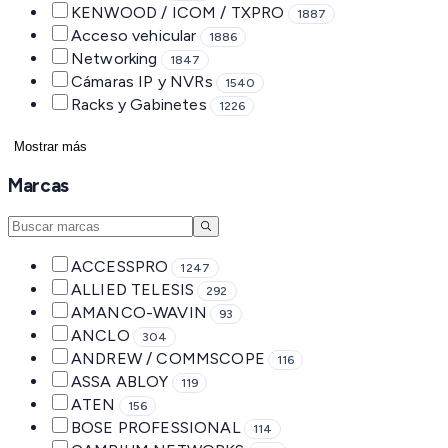
KENWOOD / ICOM / TXPRO
1887
Acceso vehicular
1886
Networking
1847
Cámaras IP y NVRs
1540
Racks y Gabinetes
1226
Mostrar más
Marcas
ACCESSPRO
1247
ALLIED TELESIS
292
AMANCO-WAVIN
93
ANCLO
304
ANDREW / COMMSCOPE
116
ASSA ABLOY
119
ATEN
156
BOSE PROFESSIONAL
114