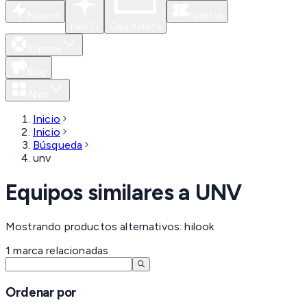
Nuevos
Eventos
Para Ti
Caja Abierta
Soporte
Blog
Apps
Inicio
Inicio
Búsqueda
unv
Equipos similares a
UNV
Mostrando productos alternativos: hilook
1
marca
relacionadas
Ordenar por