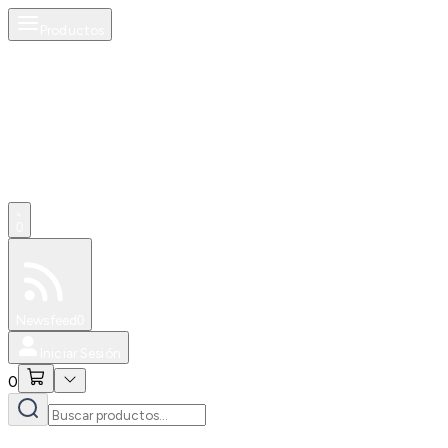
Productos
0
Especiales
Newsfeed
0
Iniciar Sesión
0