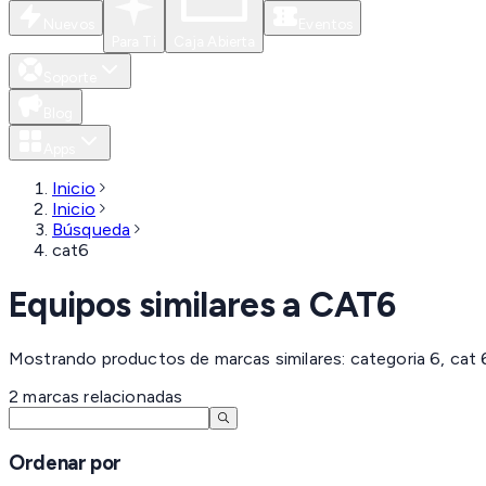
Nuevos
Eventos
Para Ti
Caja Abierta
Soporte
Blog
Apps
Inicio
Inicio
Búsqueda
cat6
Equipos similares a
CAT6
Mostrando productos de marcas similares: categoria 6, cat 
2
marcas
relacionadas
Ordenar por