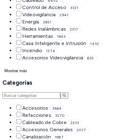
Cableado
4453
Control de Acceso
3321
Videovigilancia
2941
Energía
2851
Redes Inalámbricas
2317
Herramientas
1943
Casa Inteligente e Intrusión
1410
Incendio
1374
Accesorios Videovigilancia
825
Mostrar más
Categorías
Accesorios
3664
Refacciones
3270
Cableado de Cobre
2233
Accesorios Generales
2017
Canalización
1987