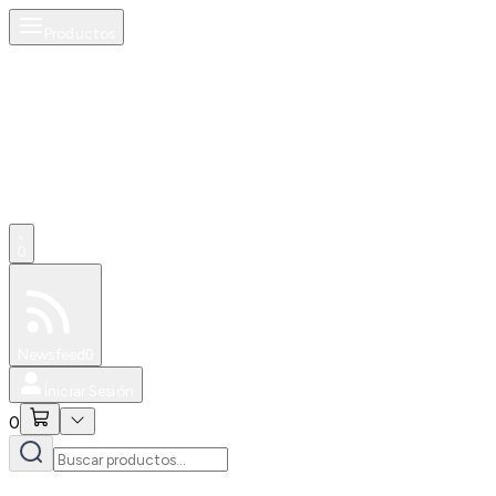
Productos
0
Especiales
Newsfeed
0
Iniciar Sesión
0