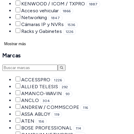
KENWOOD / ICOM / TXPRO
1887
Acceso vehicular
1866
Networking
1847
Cámaras IP y NVRs
1536
Racks y Gabinetes
1226
Mostrar más
Marcas
ACCESSPRO
1226
ALLIED TELESIS
292
AMANCO-WAVIN
93
ANCLO
304
ANDREW / COMMSCOPE
116
ASSA ABLOY
119
ATEN
156
BOSE PROFESSIONAL
114