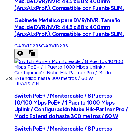
Max. de DVR/NVR: 445 x 88 x 400mm
(An.xAl.xProf.). Compatible con Fuente SLIM.
Gabinete Metálico para DVR/NVR. Tamaño
Max. de DVR/NVR: 445 x 88 x 400mm
(An.xAl.xProf.). Compatible con Fuente SLIM.
GABVID2R3
GABVID2R3
HIKVISION
Switch PoE+ / Monitoreable / 8 Puertos
10/100 Mbps PoE+ / 1 Puerto 1000 Mbps
Uplink / Configuración Nube Hik-Partner Pro /
Modo Extendido hasta 300 metros / 60 W
Switch PoE+ / Monitoreable / 8 Puertos