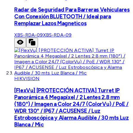
Radar de Seguridad Para Barreras Vehiculares
Con Conexión BLUETOOTH / Ideal para
Remplazar Lazos Magneticos
XBS-RDA-09
XBS-RDA-09
HIKVISION
[FlexVu] [PROTECCIÓN ACTIVA] Turret IP
Panorámica 4 Megapíxel / 2 Lentes 2.8 mm
(180°) / Imagen a Color 24/7 (ColorVu) / PoE /
WDR 130° / IP67 / ACUSENSE / Luz
Estroboscópica y Alarma Audible / 30 mts Luz
Blanca / Mic