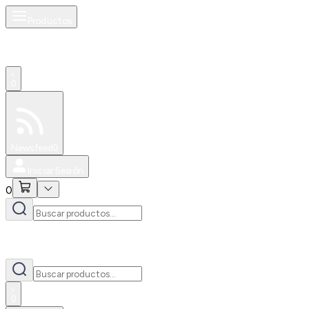
Productos
0
Especiales
Newsfeed
0
Iniciar Sesión
0
0