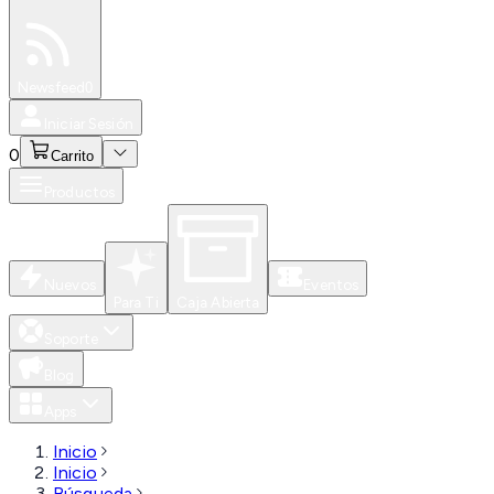
Especiales
Newsfeed
0
Iniciar Sesión
0
Carrito
Productos
Nuevos
Eventos
Para Ti
Caja Abierta
Soporte
Blog
Apps
Inicio
Inicio
Búsqueda