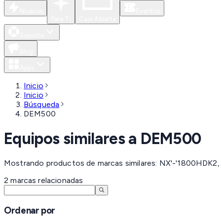
Nuevos
Eventos
Para Ti
Caja Abierta
Soporte
Blog
Apps
Inicio
Inicio
Búsqueda
DEM500
Equipos similares a
DEM500
Mostrando productos de marcas similares: NX'-'1800HDK2
2
marcas
relacionadas
Ordenar por