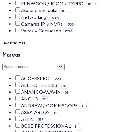
KENWOOD / ICOM / TXPRO
1887
Acceso vehicular
1863
Networking
1846
Cámaras IP y NVRs
1533
Racks y Gabinetes
1224
Mostrar más
Marcas
ACCESSPRO
1223
ALLIED TELESIS
291
AMANCO-WAVIN
93
ANCLO
304
ANDREW / COMMSCOPE
116
ASSA ABLOY
119
ATEN
156
BOSE PROFESSIONAL
114