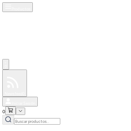
Productos
0
Especiales
Newsfeed
0
Iniciar Sesión
0