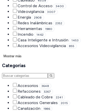
Cableado
4509
Control de Acceso
3400
Videovigilancia
3007
Energía
2908
Redes Inalámbricas
2352
Herramientas
1980
Incendio
1462
Casa Inteligente e Intrusión
1453
Accesorios Videovigilancia
855
Mostrar más
Categorías
Accesorios
3648
Refacciones
3267
Cableado de Cobre
2241
Accesorios Generales
2015
Canalización
1986