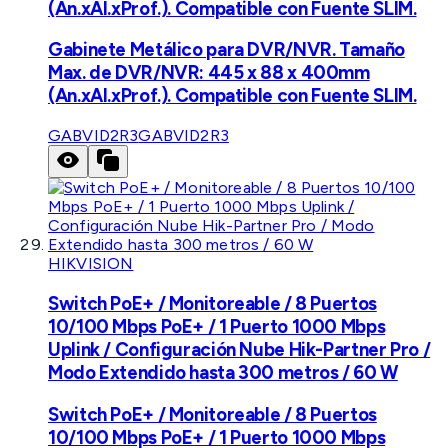
(An.xAl.xProf.). Compatible con Fuente SLIM.
Gabinete Metálico para DVR/NVR. Tamaño
Max. de DVR/NVR: 445 x 88 x 400mm
(An.xAl.xProf.). Compatible con Fuente SLIM.
GABVID2R3
GABVID2R3
HIKVISION
Switch PoE+ / Monitoreable / 8 Puertos
10/100 Mbps PoE+ / 1 Puerto 1000 Mbps
Uplink / Configuración Nube Hik-Partner Pro /
Modo Extendido hasta 300 metros / 60 W
Switch PoE+ / Monitoreable / 8 Puertos
10/100 Mbps PoE+ / 1 Puerto 1000 Mbps