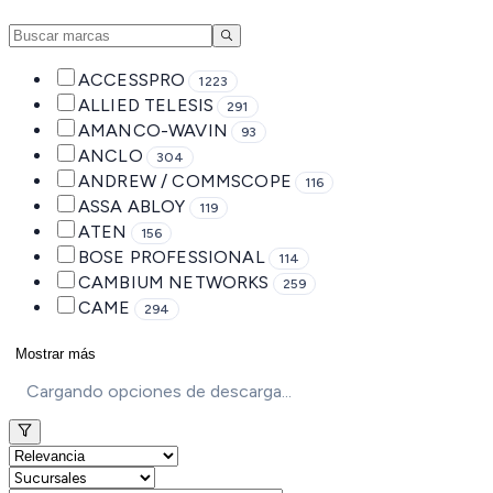
ACCESSPRO
1223
ALLIED TELESIS
291
AMANCO-WAVIN
93
ANCLO
304
ANDREW / COMMSCOPE
116
ASSA ABLOY
119
ATEN
156
BOSE PROFESSIONAL
114
CAMBIUM NETWORKS
259
CAME
294
Mostrar más
Cargando opciones de descarga...