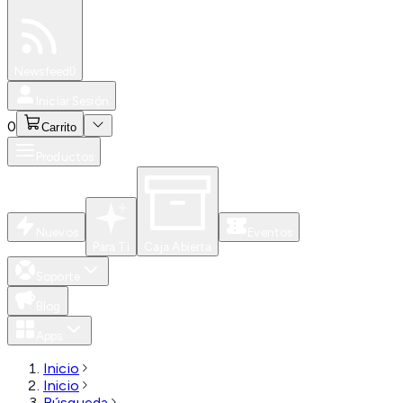
Especiales
Newsfeed
0
Iniciar Sesión
0
Carrito
Productos
Nuevos
Eventos
Para Ti
Caja Abierta
Soporte
Blog
Apps
Inicio
Inicio
Búsqueda