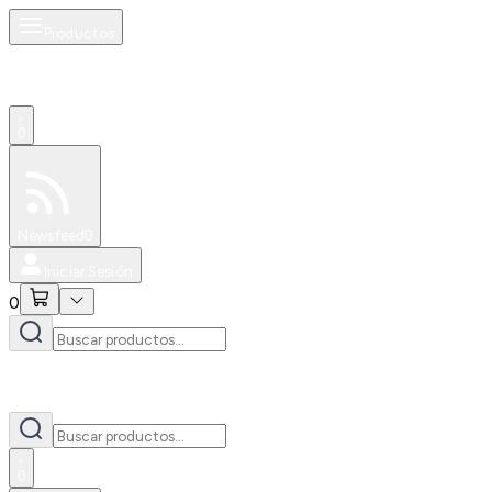
Productos
0
Especiales
Newsfeed
0
Iniciar Sesión
0
0