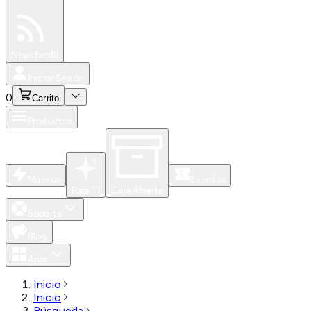
Especiales
Newsfeed
0
Iniciar Sesión
0
Carrito
Productos
Nuevos
Eventos
Para Ti
Caja Abierta
Soporte
Blog
Apps
Inicio
Inicio
Búsqueda