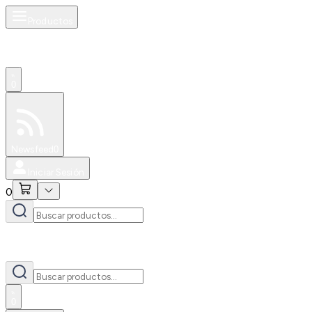
Productos
0
Especiales
Newsfeed
0
Iniciar Sesión
0
0