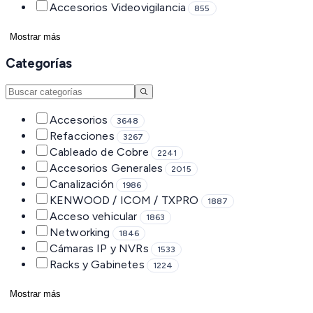
Accesorios Videovigilancia
855
Mostrar más
Categorías
Accesorios
3648
Refacciones
3267
Cableado de Cobre
2241
Accesorios Generales
2015
Canalización
1986
KENWOOD / ICOM / TXPRO
1887
Acceso vehicular
1863
Networking
1846
Cámaras IP y NVRs
1533
Racks y Gabinetes
1224
Mostrar más