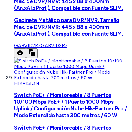
Max. de DVR/NVR: 445 x 88 x 400mm
(An.xAl.xProf.). Compatible con Fuente SLIM.
Gabinete Metálico para DVR/NVR. Tamaño
Max. de DVR/NVR: 445 x 88 x 400mm
(An.xAl.xProf.). Compatible con Fuente SLIM.
GABVID2R3
GABVID2R3
HIKVISION
Switch PoE+ / Monitoreable / 8 Puertos
10/100 Mbps PoE+ / 1 Puerto 1000 Mbps
Uplink / Configuración Nube Hik-Partner Pro /
Modo Extendido hasta 300 metros / 60 W
Switch PoE+ / Monitoreable / 8 Puertos