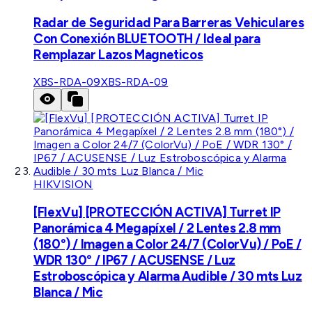
Radar de Seguridad Para Barreras Vehiculares
Con Conexión BLUETOOTH / Ideal para
Remplazar Lazos Magneticos
XBS-RDA-09
XBS-RDA-09
HIKVISION
[FlexVu] [PROTECCIÓN ACTIVA] Turret IP
Panorámica 4 Megapíxel / 2 Lentes 2.8 mm
(180°) / Imagen a Color 24/7 (ColorVu) / PoE /
WDR 130° / IP67 / ACUSENSE / Luz
Estroboscópica y Alarma Audible / 30 mts Luz
Blanca / Mic