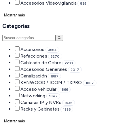
Accesorios Videovigilancia
825
Mostrar más
Categorías
Accesorios
3664
Refacciones
3270
Cableado de Cobre
2233
Accesorios Generales
2017
Canalización
1987
KENWOOD / ICOM / TXPRO
1887
Acceso vehicular
1866
Networking
1847
Cámaras IP y NVRs
1536
Racks y Gabinetes
1226
Mostrar más