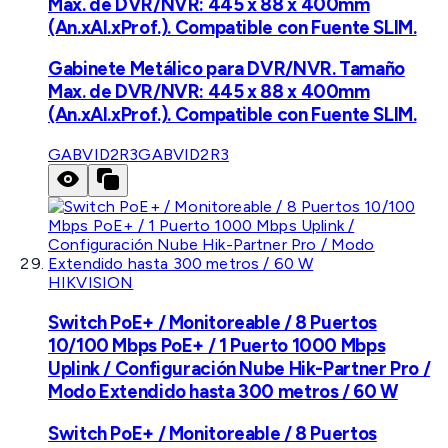
Max. de DVR/NVR: 445 x 88 x 400mm
(An.xAl.xProf.). Compatible con Fuente SLIM.
Gabinete Metálico para DVR/NVR. Tamaño
Max. de DVR/NVR: 445 x 88 x 400mm
(An.xAl.xProf.). Compatible con Fuente SLIM.
GABVID2R3
GABVID2R3
HIKVISION
Switch PoE+ / Monitoreable / 8 Puertos
10/100 Mbps PoE+ / 1 Puerto 1000 Mbps
Uplink / Configuración Nube Hik-Partner Pro /
Modo Extendido hasta 300 metros / 60 W
Switch PoE+ / Monitoreable / 8 Puertos