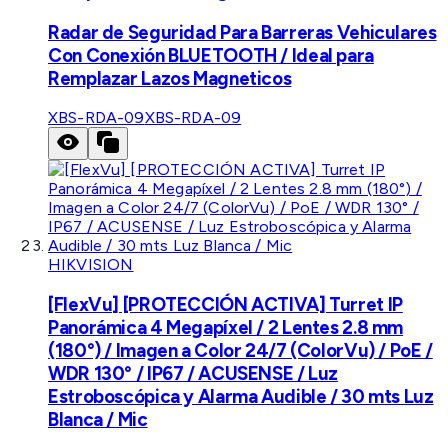
Radar de Seguridad Para Barreras Vehiculares
Con Conexión BLUETOOTH / Ideal para
Remplazar Lazos Magneticos
XBS-RDA-09
XBS-RDA-09
HIKVISION
[FlexVu] [PROTECCIÓN ACTIVA] Turret IP
Panorámica 4 Megapíxel / 2 Lentes 2.8 mm
(180°) / Imagen a Color 24/7 (ColorVu) / PoE /
WDR 130° / IP67 / ACUSENSE / Luz
Estroboscópica y Alarma Audible / 30 mts Luz
Blanca / Mic