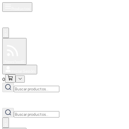
Productos
0
Especiales
Newsfeed
0
Iniciar Sesión
0
0